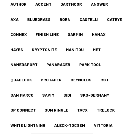
AUTHOR
ACCENT
DARTMOOR
ANSWER
AXA
BLUEGRASS
BORN
CASTELLI
CATEYE
CONNEX
FINISH LINE
GARMIN
HAMAX
HAYES
KRYPTONITE
MANITOU
MET
NAMEDSPORT
PANARACER
PARK TOOL
QUADLOCK
PROTAPER
REYNOLDS
RST
SAN MARCO
SAPIM
SIDI
SKS-GERMANY
SP CONNECT
SUN RINGLE
TACX
TRELOCK
WHITE LIGHTNING
ALECK-TOCSEN
VITTORIA