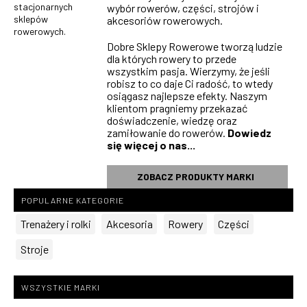
stacjonarnych
wybór rowerów, części, strojów i
sklepów
akcesoriów rowerowych.
rowerowych.
Dobre Sklepy Rowerowe tworzą ludzie
dla których rowery to przede
wszystkim pasja. Wierzymy, że jeśli
robisz to co daje Ci radość, to wtedy
osiągasz najlepsze efekty. Naszym
klientom pragniemy przekazać
doświadczenie, wiedzę oraz
zamiłowanie do rowerów.
Dowiedz
się więcej o nas...
ZOBACZ PRODUKTY MARKI
POPULARNE KATEGORIE
Trenażery i rolki
Akcesoria
Rowery
Części
Stroje
WSZYSTKIE MARKI