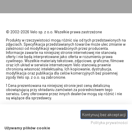
© 2002-2026 Velo sp. z o.o. Wszelkie prawa zastrzeżone
Produkty w rzeczywistości mogą różnić się od tych przedstawionych na
zdjęciach. Specyfikacja przedstawianych towarów może ulec zmianie w
zależności od modyfikacji wprowadzonych przez producenta.
Informacje zawarte na niniejszej stronie internetowej nie stanowią
oferty i nie będą interpretowane jako oferta w rozumieniu prawa
cywilnego. Wszelkie materiały tekstowe, zdjęciowe, graficzne, filmowe
oraz ich układ w serwisie internetowym Velo stanowią prawnie
chronioną własność intelektualną. Ich kopiowanie, dystrybucja,
modyfikacja oraz publikacja dla celów komercyjnych bez pisemnej
zgody Velo sp. z o.o. są zabronione.
1 Cena prezentowana na niniejszej stronie jest ceną detaliczną
obowiązującą przy składaniu zamówień za pośrednictwem tego
serwisu. Ceny oferowane przez innych dealerów mogą się różnić i nie
są wiążące dla sprzedawcy.
2 Bon przeznaczony do wymiany za pośrednictwem usługi "Realizuj
swój bon" na towary z oferty VELO, aktualnie dostępnej na stronie
Kontynuuj bez akceptacji
odbierzebon.pl
, w ramach sprzedaży premiowej. Dowiedz się jak
otrzymać Bon towarowy na
stronie promocji
. Prezentowana wartość
Polityka prywatności
eBonu uwzględnia fakt wyrażenia - w procesie rejestracji w
Panelu
klienta
- zgody na otrzymywanie drogą mailową informacji handlowo-
Używamy plików cookie
marketingowe, np. newsletter rowerowy. W przypadku braku zgody