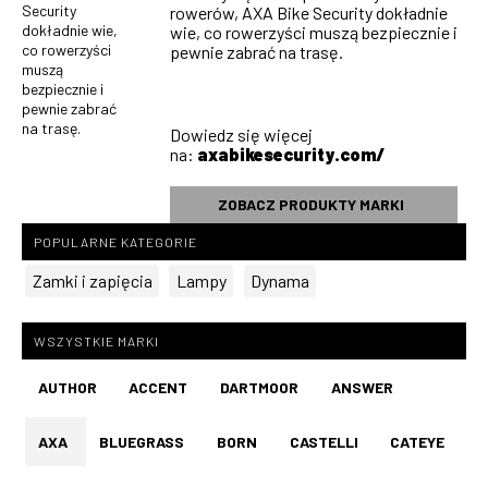
Security
rowerów, AXA Bike Security dokładnie
dokładnie wie,
wie, co rowerzyści muszą bezpiecznie i
co rowerzyści
pewnie zabrać na trasę.
muszą
bezpiecznie i
pewnie zabrać
na trasę.
Dowiedz się więcej
na:
axabikesecurity.com/
ZOBACZ PRODUKTY MARKI
POPULARNE KATEGORIE
Zamki i zapięcia
Lampy
Dynama
WSZYSTKIE MARKI
AUTHOR
ACCENT
DARTMOOR
ANSWER
AXA
BLUEGRASS
BORN
CASTELLI
CATEYE