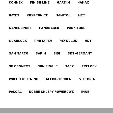
CONNEX
FINISH LINE
GARMIN
HAMAX
HAYES
KRYPTONITE
MANITOU
MET
NAMEDSPORT
PANARACER
PARK TOOL
QUADLOCK
PROTAPER
REYNOLDS
RST
SAN MARCO
SAPIM
SIDI
SKS-GERMANY
SP CONNECT
SUN RINGLE
TACX
TRELOCK
WHITE LIGHTNING
ALECK-TOCSEN
VITTORIA
PASCAL
DOBRE SKLEPY ROWEROWE
INNE