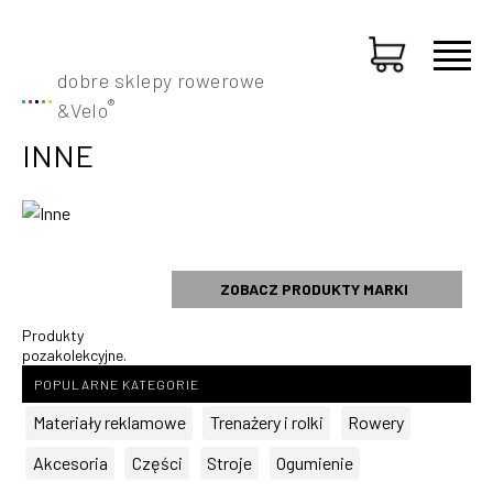
dobre sklepy rowerowe
®
&
Velo
INNE
ZOBACZ PRODUKTY MARKI
Produkty
pozakolekcyjne.
POPULARNE KATEGORIE
Materiały reklamowe
Trenażery i rolki
Rowery
Akcesoria
Części
Stroje
Ogumienie