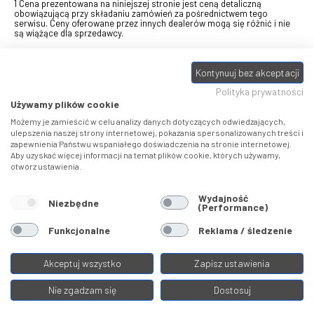
1 Cena prezentowana na niniejszej stronie jest ceną detaliczną
obowiązującą przy składaniu zamówień za pośrednictwem tego
serwisu. Ceny oferowane przez innych dealerów mogą się różnić i nie
są wiążące dla sprzedawcy.
2 Bon przeznaczony do wymiany za pośrednictwem usługi "Realizuj
swój bon" na towary z oferty VELO, aktualnie dostępnej na stronie
Kontynuuj bez akceptacji
odbierzebon.pl
, w ramach sprzedaży premiowej. Dowiedz się jak
otrzymać Bon towarowy na
stronie promocji
. Prezentowana wartość
Polityka prywatności
eBonu uwzględnia fakt wyrażenia - w procesie rejestracji w
Panelu
klienta
- zgody na otrzymywanie drogą mailową informacji handlowo-
Używamy plików cookie
marketingowe, np. newsletter rowerowy. W przypadku braku zgody
wartość eBonu zostanie obniżona o 10 zł.
Możemy je zamieścić w celu analizy danych dotyczących odwiedzających,
ulepszenia naszej strony internetowej, pokazania spersonalizowanych treści i
zapewnienia Państwu wspaniałego doświadczenia na stronie internetowej.
Pamiętaj, że eBony za produkty SIDI dotyczą zakupów w sklepach
Aby uzyskać więcej informacji na temat plików cookie, których używamy,
SIDI Center
, produkty Castelli zakupów w placówkach tworzących
otwórz ustawienia.
Castelli Center.
Wydajność
Niezbędne
(Performance)
Funkcjonalne
Reklama / śledzenie
Akceptuj wszystko
Zapisz ustawienia
Nie zgadzam się
Dostosuj