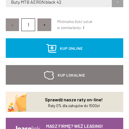
Buty MTB AERON black 42
Minimalna ilość sztuk
-
+
w zamówieniu:
1
KUP ONLINE
KUP LOKALNIE
Sprawdź nasze raty on-line!
Raty 0% dla zakupów do 1500zł
MASZ FIRMĘ? WEŹ LEASING!