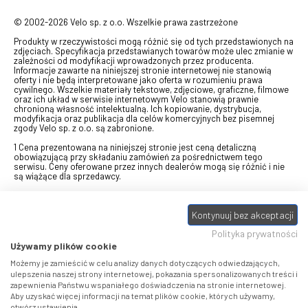
© 2002-2026 Velo sp. z o.o. Wszelkie prawa zastrzeżone
Produkty w rzeczywistości mogą różnić się od tych przedstawionych na
zdjęciach. Specyfikacja przedstawianych towarów może ulec zmianie w
zależności od modyfikacji wprowadzonych przez producenta.
Informacje zawarte na niniejszej stronie internetowej nie stanowią
oferty i nie będą interpretowane jako oferta w rozumieniu prawa
cywilnego. Wszelkie materiały tekstowe, zdjęciowe, graficzne, filmowe
oraz ich układ w serwisie internetowym Velo stanowią prawnie
chronioną własność intelektualną. Ich kopiowanie, dystrybucja,
modyfikacja oraz publikacja dla celów komercyjnych bez pisemnej
zgody Velo sp. z o.o. są zabronione.
1 Cena prezentowana na niniejszej stronie jest ceną detaliczną
obowiązującą przy składaniu zamówień za pośrednictwem tego
serwisu. Ceny oferowane przez innych dealerów mogą się różnić i nie
są wiążące dla sprzedawcy.
2 Bon przeznaczony do wymiany za pośrednictwem usługi "Realizuj
swój bon" na towary z oferty VELO, aktualnie dostępnej na stronie
odbierzebon.pl
, w ramach sprzedaży premiowej. Dowiedz się jak
Kontynuuj bez akceptacji
otrzymać Bon towarowy na
stronie promocji
. Prezentowana wartość
Polityka prywatności
eBonu uwzględnia fakt wyrażenia - w procesie rejestracji w
Panelu
klienta
- zgody na otrzymywanie drogą mailową informacji handlowo-
Używamy plików cookie
marketingowe, np. newsletter rowerowy. W przypadku braku zgody
wartość eBonu zostanie obniżona o 10 zł.
Możemy je zamieścić w celu analizy danych dotyczących odwiedzających,
ulepszenia naszej strony internetowej, pokazania spersonalizowanych treści i
zapewnienia Państwu wspaniałego doświadczenia na stronie internetowej.
Pamiętaj, że eBony za produkty SIDI dotyczą zakupów w sklepach
Aby uzyskać więcej informacji na temat plików cookie, których używamy,
SIDI Center
, produkty Castelli zakupów w placówkach tworzących
otwórz ustawienia.