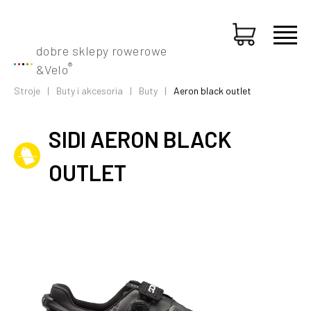
dobre sklepy rowerowe
®
&
Velo
Stroje
Buty i akcesoria
Buty
Aeron black outlet
SIDI AERON BLACK
OUTLET