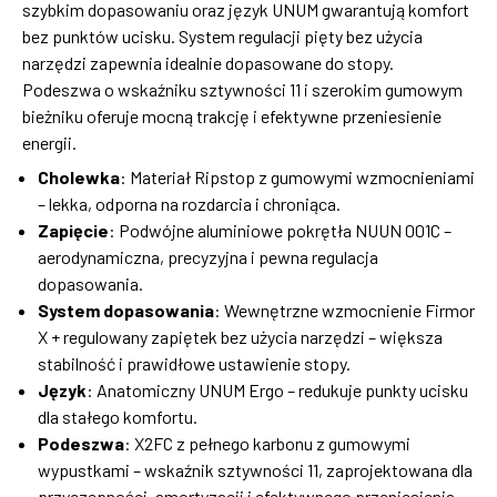
szybkim dopasowaniu oraz język UNUM gwarantują komfort
bez punktów ucisku. System regulacji pięty bez użycia
narzędzi zapewnia idealnie dopasowane do stopy.
Podeszwa o wskaźniku sztywności 11 i szerokim gumowym
bieżniku oferuje mocną trakcję i efektywne przeniesienie
energii.
Cholewka
: Materiał Ripstop z gumowymi wzmocnieniami
– lekka, odporna na rozdarcia i chroniąca.
Zapięcie
: Podwójne aluminiowe pokrętła NUUN 001C –
aerodynamiczna, precyzyjna i pewna regulacja
dopasowania.
System dopasowania
: Wewnętrzne wzmocnienie Firmor
X + regulowany zapiętek bez użycia narzędzi – większa
stabilność i prawidłowe ustawienie stopy.
Język
: Anatomiczny UNUM Ergo – redukuje punkty ucisku
dla stałego komfortu.
Podeszwa
: X2FC z pełnego karbonu z gumowymi
wypustkami – wskaźnik sztywności 11, zaprojektowana dla
przyczepności, amortyzacji i efektywnego przeniesienia