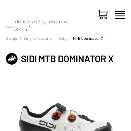
dobre sklepy rowerowe
®
&
Velo
Stroje
Buty i akcesoria
Buty
MTB Dominator X
SIDI MTB DOMINATOR X