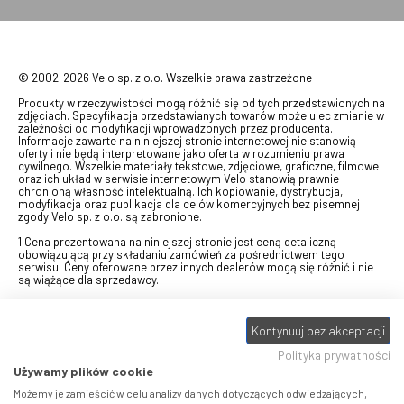
© 2002-2026 Velo sp. z o.o. Wszelkie prawa zastrzeżone
Produkty w rzeczywistości mogą różnić się od tych przedstawionych na
zdjęciach. Specyfikacja przedstawianych towarów może ulec zmianie w
zależności od modyfikacji wprowadzonych przez producenta.
Informacje zawarte na niniejszej stronie internetowej nie stanowią
oferty i nie będą interpretowane jako oferta w rozumieniu prawa
cywilnego. Wszelkie materiały tekstowe, zdjęciowe, graficzne, filmowe
oraz ich układ w serwisie internetowym Velo stanowią prawnie
chronioną własność intelektualną. Ich kopiowanie, dystrybucja,
modyfikacja oraz publikacja dla celów komercyjnych bez pisemnej
zgody Velo sp. z o.o. są zabronione.
1 Cena prezentowana na niniejszej stronie jest ceną detaliczną
obowiązującą przy składaniu zamówień za pośrednictwem tego
serwisu. Ceny oferowane przez innych dealerów mogą się różnić i nie
są wiążące dla sprzedawcy.
2 Bon przeznaczony do wymiany za pośrednictwem usługi "Realizuj
swój bon" na towary z oferty VELO, aktualnie dostępnej na stronie
odbierzebon.pl
, w ramach sprzedaży premiowej. Dowiedz się jak
Kontynuuj bez akceptacji
otrzymać Bon towarowy na
stronie promocji
. Prezentowana wartość
Polityka prywatności
eBonu uwzględnia fakt wyrażenia - w procesie rejestracji w
Panelu
klienta
- zgody na otrzymywanie drogą mailową informacji handlowo-
Używamy plików cookie
marketingowe, np. newsletter rowerowy. W przypadku braku zgody
wartość eBonu zostanie obniżona o 10 zł.
Możemy je zamieścić w celu analizy danych dotyczących odwiedzających,