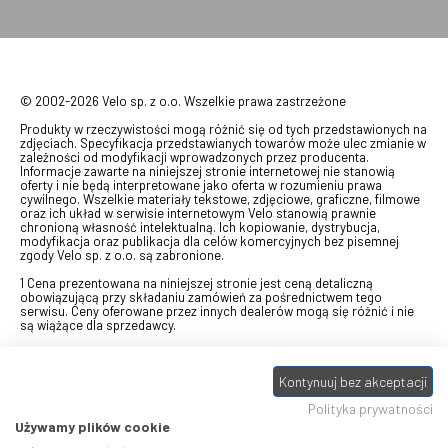
© 2002-2026 Velo sp. z o.o. Wszelkie prawa zastrzeżone
Produkty w rzeczywistości mogą różnić się od tych przedstawionych na
zdjęciach. Specyfikacja przedstawianych towarów może ulec zmianie w
zależności od modyfikacji wprowadzonych przez producenta.
Informacje zawarte na niniejszej stronie internetowej nie stanowią
oferty i nie będą interpretowane jako oferta w rozumieniu prawa
cywilnego. Wszelkie materiały tekstowe, zdjęciowe, graficzne, filmowe
oraz ich układ w serwisie internetowym Velo stanowią prawnie
chronioną własność intelektualną. Ich kopiowanie, dystrybucja,
modyfikacja oraz publikacja dla celów komercyjnych bez pisemnej
zgody Velo sp. z o.o. są zabronione.
1 Cena prezentowana na niniejszej stronie jest ceną detaliczną
obowiązującą przy składaniu zamówień za pośrednictwem tego
serwisu. Ceny oferowane przez innych dealerów mogą się różnić i nie
są wiążące dla sprzedawcy.
2 Bon przeznaczony do wymiany za pośrednictwem usługi "Realizuj
swój bon" na towary z oferty VELO, aktualnie dostępnej na stronie
Kontynuuj bez akceptacji
odbierzebon.pl
, w ramach sprzedaży premiowej. Dowiedz się jak
otrzymać Bon towarowy na
stronie promocji
. Prezentowana wartość
Polityka prywatności
eBonu uwzględnia fakt wyrażenia - w procesie rejestracji w
Panelu
klienta
- zgody na otrzymywanie drogą mailową informacji handlowo-
Używamy plików cookie
marketingowe, np. newsletter rowerowy. W przypadku braku zgody