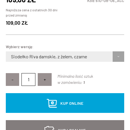
Kod:610-08-06_ACC
Najniższa cena z ostatnich 30 dni
przed zmianą:
109,00 ZŁ
Wybierz wersję:
Siodełko Riva damskie, z żelem, czarne
Minimalna ilość sztuk
-
+
w zamówieniu:
1
KUP ONLINE