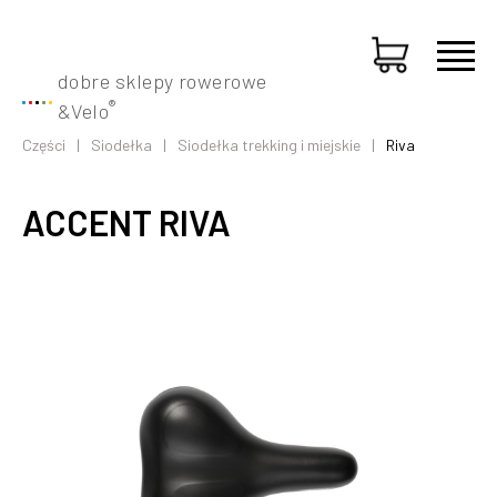
dobre sklepy rowerowe
®
&
Velo
Części
Siodełka
Siodełka trekking i miejskie
Riva
ACCENT RIVA