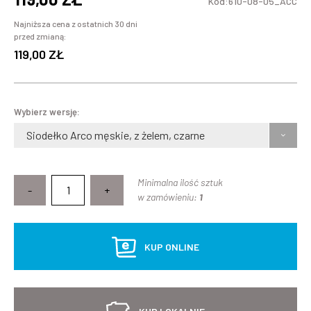
Kod:610-08-05_ACC
Najniższa cena z ostatnich 30 dni
przed zmianą:
119,00 ZŁ
Wybierz wersję:
Siodełko Arco męskie, z żelem, czarne
Minimalna ilość sztuk
-
+
w zamówieniu:
1
KUP ONLINE