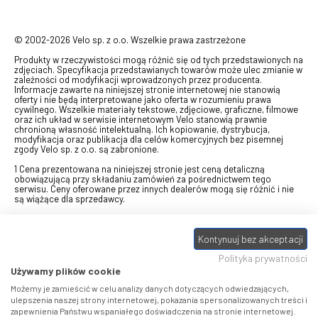
© 2002-2026 Velo sp. z o.o. Wszelkie prawa zastrzeżone
Produkty w rzeczywistości mogą różnić się od tych przedstawionych na
zdjęciach. Specyfikacja przedstawianych towarów może ulec zmianie w
zależności od modyfikacji wprowadzonych przez producenta.
Informacje zawarte na niniejszej stronie internetowej nie stanowią
oferty i nie będą interpretowane jako oferta w rozumieniu prawa
cywilnego. Wszelkie materiały tekstowe, zdjęciowe, graficzne, filmowe
oraz ich układ w serwisie internetowym Velo stanowią prawnie
chronioną własność intelektualną. Ich kopiowanie, dystrybucja,
modyfikacja oraz publikacja dla celów komercyjnych bez pisemnej
zgody Velo sp. z o.o. są zabronione.
1 Cena prezentowana na niniejszej stronie jest ceną detaliczną
obowiązującą przy składaniu zamówień za pośrednictwem tego
serwisu. Ceny oferowane przez innych dealerów mogą się różnić i nie
są wiążące dla sprzedawcy.
2 Bon przeznaczony do wymiany za pośrednictwem usługi "Realizuj
swój bon" na towary z oferty VELO, aktualnie dostępnej na stronie
Kontynuuj bez akceptacji
odbierzebon.pl
, w ramach sprzedaży premiowej. Dowiedz się jak
otrzymać Bon towarowy na
stronie promocji
. Prezentowana wartość
Polityka prywatności
eBonu uwzględnia fakt wyrażenia - w procesie rejestracji w
Panelu
klienta
- zgody na otrzymywanie drogą mailową informacji handlowo-
Używamy plików cookie
marketingowe, np. newsletter rowerowy. W przypadku braku zgody
wartość eBonu zostanie obniżona o 10 zł.
Możemy je zamieścić w celu analizy danych dotyczących odwiedzających,
ulepszenia naszej strony internetowej, pokazania spersonalizowanych treści i
zapewnienia Państwu wspaniałego doświadczenia na stronie internetowej.
Pamiętaj, że eBony za produkty SIDI dotyczą zakupów w sklepach