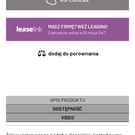
KUP LOKALNIE
MASZ FIRMĘ? WEŹ LEASING!
Całkowicie online w 10 minut 24/7
dodaj do porównania
OPIS PRODUKTU
DOSTĘPNOŚĆ
VIDEO
Żelowy pokrowiec na siodełko. Specjalnie ukształtowane