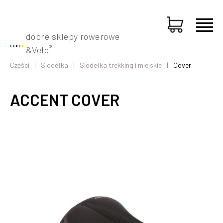
dobre sklepy rowerowe
®
&
Velo
Części
Siodełka
Siodełka trekking i miejskie
Cover
ACCENT COVER