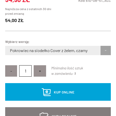
Kod:610-08-51_ACC
Najniższa cena z ostatnich 30 dni
przed zmianą:
54,00 ZŁ
Wybierz wersję:
Pokrowiec na siodełko Cover z żelem, czarny
Minimalna ilość sztuk
-
+
w zamówieniu:
1
KUP ONLINE