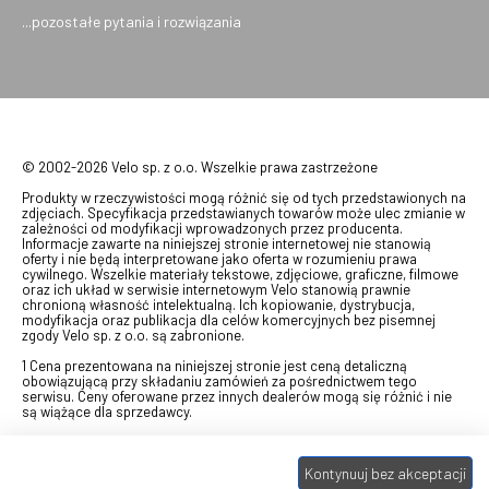
...pozostałe pytania i rozwiązania
© 2002-2026 Velo sp. z o.o. Wszelkie prawa zastrzeżone
Produkty w rzeczywistości mogą różnić się od tych przedstawionych na
zdjęciach. Specyfikacja przedstawianych towarów może ulec zmianie w
zależności od modyfikacji wprowadzonych przez producenta.
Informacje zawarte na niniejszej stronie internetowej nie stanowią
oferty i nie będą interpretowane jako oferta w rozumieniu prawa
cywilnego. Wszelkie materiały tekstowe, zdjęciowe, graficzne, filmowe
oraz ich układ w serwisie internetowym Velo stanowią prawnie
chronioną własność intelektualną. Ich kopiowanie, dystrybucja,
modyfikacja oraz publikacja dla celów komercyjnych bez pisemnej
zgody Velo sp. z o.o. są zabronione.
1 Cena prezentowana na niniejszej stronie jest ceną detaliczną
obowiązującą przy składaniu zamówień za pośrednictwem tego
serwisu. Ceny oferowane przez innych dealerów mogą się różnić i nie
są wiążące dla sprzedawcy.
2 Bon przeznaczony do wymiany za pośrednictwem usługi "Realizuj
swój bon" na towary z oferty VELO, aktualnie dostępnej na stronie
Kontynuuj bez akceptacji
odbierzebon.pl
, w ramach sprzedaży premiowej. Dowiedz się jak
otrzymać Bon towarowy na
stronie promocji
. Prezentowana wartość