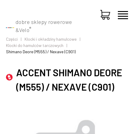
dobre sklepy rowerowe
®
&
Velo
Części
Klocki i okładziny hamulcowe
Klocki do hamulców tarczowych
Shimano Deore (M555) / Nexave (C901)
ACCENT SHIMANO DEORE
(M555) / NEXAVE (C901)