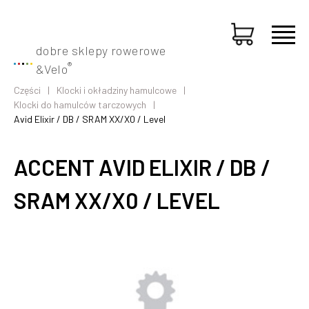
dobre sklepy rowerowe
®
&
Velo
Części
Klocki i okładziny hamulcowe
Klocki do hamulców tarczowych
Avid Elixir / DB / SRAM XX/X0 / Level
ACCENT AVID ELIXIR / DB /
SRAM XX/X0 / LEVEL