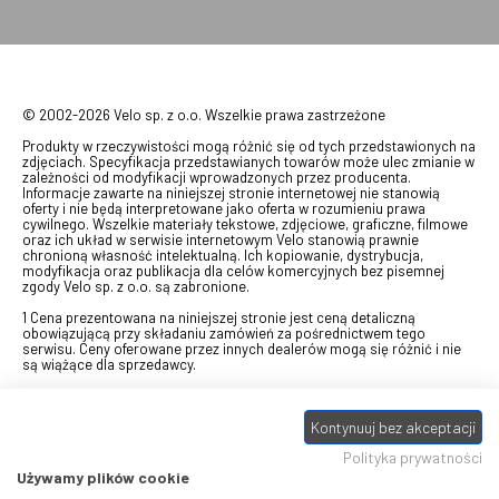
© 2002-2026 Velo sp. z o.o. Wszelkie prawa zastrzeżone
Produkty w rzeczywistości mogą różnić się od tych przedstawionych na
zdjęciach. Specyfikacja przedstawianych towarów może ulec zmianie w
zależności od modyfikacji wprowadzonych przez producenta.
Informacje zawarte na niniejszej stronie internetowej nie stanowią
oferty i nie będą interpretowane jako oferta w rozumieniu prawa
cywilnego. Wszelkie materiały tekstowe, zdjęciowe, graficzne, filmowe
oraz ich układ w serwisie internetowym Velo stanowią prawnie
chronioną własność intelektualną. Ich kopiowanie, dystrybucja,
modyfikacja oraz publikacja dla celów komercyjnych bez pisemnej
zgody Velo sp. z o.o. są zabronione.
1 Cena prezentowana na niniejszej stronie jest ceną detaliczną
obowiązującą przy składaniu zamówień za pośrednictwem tego
serwisu. Ceny oferowane przez innych dealerów mogą się różnić i nie
są wiążące dla sprzedawcy.
2 Bon przeznaczony do wymiany za pośrednictwem usługi "Realizuj
swój bon" na towary z oferty VELO, aktualnie dostępnej na stronie
Kontynuuj bez akceptacji
odbierzebon.pl
, w ramach sprzedaży premiowej. Dowiedz się jak
otrzymać Bon towarowy na
stronie promocji
. Prezentowana wartość
Polityka prywatności
eBonu uwzględnia fakt wyrażenia - w procesie rejestracji w
Panelu
klienta
- zgody na otrzymywanie drogą mailową informacji handlowo-
Używamy plików cookie
marketingowe, np. newsletter rowerowy. W przypadku braku zgody