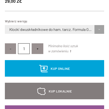
29,00 ZŁ
Wybierz wersję:
Klocki dwuskładnikowe do ham. tarcz. Formula Oro
Minimalna ilość sztuk
-
+
w zamówieniu:
1
KUP ONLINE
KUP LOKALNIE