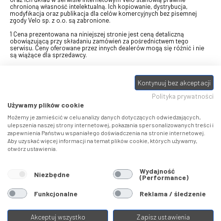
chronioną własność intelektualną. Ich kopiowanie, dystrybucja,
modyfikacja oraz publikacja dla celów komercyjnych bez pisemnej
zgody Velo sp. z o.o. są zabronione.
1 Cena prezentowana na niniejszej stronie jest ceną detaliczną
obowiązującą przy składaniu zamówień za pośrednictwem tego
serwisu. Ceny oferowane przez innych dealerów mogą się różnić i nie
są wiążące dla sprzedawcy.
2 Bon przeznaczony do wymiany za pośrednictwem usługi "Realizuj
swój bon" na towary z oferty VELO, aktualnie dostępnej na stronie
Kontynuuj bez akceptacji
odbierzebon.pl
, w ramach sprzedaży premiowej. Dowiedz się jak
otrzymać Bon towarowy na
stronie promocji
. Prezentowana wartość
Polityka prywatności
eBonu uwzględnia fakt wyrażenia - w procesie rejestracji w
Panelu
klienta
- zgody na otrzymywanie drogą mailową informacji handlowo-
Używamy plików cookie
marketingowe, np. newsletter rowerowy. W przypadku braku zgody
wartość eBonu zostanie obniżona o 10 zł.
Możemy je zamieścić w celu analizy danych dotyczących odwiedzających,
ulepszenia naszej strony internetowej, pokazania spersonalizowanych treści i
zapewnienia Państwu wspaniałego doświadczenia na stronie internetowej.
Pamiętaj, że eBony za produkty SIDI dotyczą zakupów w sklepach
Aby uzyskać więcej informacji na temat plików cookie, których używamy,
SIDI Center
, produkty Castelli zakupów w placówkach tworzących
otwórz ustawienia.
Castelli Center.
Wydajność
Niezbędne
(Performance)
Funkcjonalne
Reklama / śledzenie
Akceptuj wszystko
Zapisz ustawienia