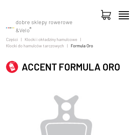
dobre sklepy rowerowe
®
&
Velo
Części
Klocki i okładziny hamulcowe
Klocki do hamulców tarczowych
Formula Oro
ACCENT FORMULA ORO