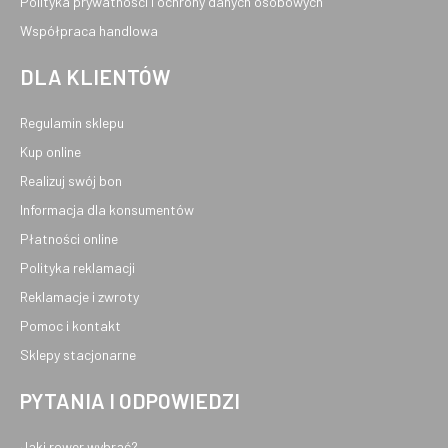
Polityka prywatności i ochrony danych osobowych
Współpraca handlowa
DLA KLIENTÓW
Regulamin sklepu
Kup online
Realizuj swój bon
Informacja dla konsumentów
Płatności online
Polityka reklamacji
Reklamacje i zwroty
Pomoc i kontakt
Sklepy stacjonarne
PYTANIA I ODPOWIEDZI
Jaki rower wybrać?