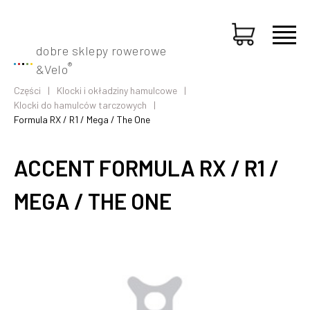
dobre sklepy rowerowe
®
&
Velo
Części
Klocki i okładziny hamulcowe
Klocki do hamulców tarczowych
Formula RX / R1 / Mega / The One
ACCENT FORMULA RX / R1 /
MEGA / THE ONE