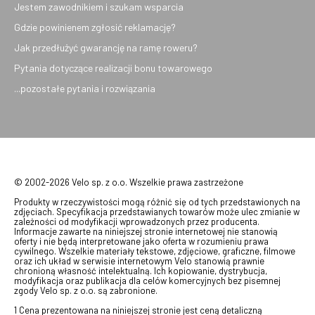
Jestem zawodnikiem i szukam wsparcia
Gdzie powinienem zgłosić reklamację?
Jak przedłużyć gwarancję na ramę roweru?
Pytania dotyczące realizacji bonu towarowego
...pozostałe pytania i rozwiązania
© 2002-2026 Velo sp. z o.o. Wszelkie prawa zastrzeżone
Produkty w rzeczywistości mogą różnić się od tych przedstawionych na
zdjęciach. Specyfikacja przedstawianych towarów może ulec zmianie w
zależności od modyfikacji wprowadzonych przez producenta.
Informacje zawarte na niniejszej stronie internetowej nie stanowią
oferty i nie będą interpretowane jako oferta w rozumieniu prawa
cywilnego. Wszelkie materiały tekstowe, zdjęciowe, graficzne, filmowe
oraz ich układ w serwisie internetowym Velo stanowią prawnie
chronioną własność intelektualną. Ich kopiowanie, dystrybucja,
modyfikacja oraz publikacja dla celów komercyjnych bez pisemnej
zgody Velo sp. z o.o. są zabronione.
1 Cena prezentowana na niniejszej stronie jest ceną detaliczną