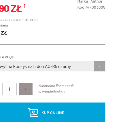
Marka:
Author
,90 ZŁ
¹
Kod:14-003005
a cena z ostatnich 30 dni
mianą:
 ZŁ
 wersję:
wyt na koszyk na bidon AO-R5 czarny
Minimalna ilość sztuk
+
w zamówieniu:
1
KUP ONLINE