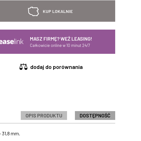
KUP LOKALNIE
MASZ FIRMĘ? WEŹ LEASING!
Całkowicie online w 10 minut 24/7
dodaj do porównania
OPIS PRODUKTU
DOSTĘPNOŚĆ
- 31,8 mm.