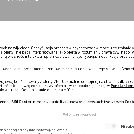
onych na zdjęciach. Specyfikacja przedstawianych towarów może ulec zmianie 
ią oferty i nie będą interpretowane jako oferta w rozumieniu prawa cywilnego. 
oną własność intelektualną. Ich kopiowanie, dystrybucja, modyfikacja oraz pu
 obowiązującą przy składaniu zamówień za pośrednictwem tego serwisu. Ceny of
j swój bon" na towary z oferty VELO, aktualnie dostępnej na stronie
odbierze
tość eBonu uwzględnia fakt wyrażenia - w procesie rejestracji w
Panelu klient
dy wartość eBonu zostanie obniżona o 10 zł.
klepach
SIDI Center
, produkty Castelli zakupów w placówkach tworzących
Caste
Polityka prywatności
Niezb
nia naszej strony internetowej, pokazania