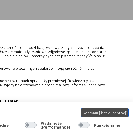
w zależności od modyfikacji wprowadzonych przez producenta.
Wszelkie materiały tekstowe, zdjęciowe, graficzne, filmowe oraz
blikacja dla celów komercyjnych bez pisemnej zgody Velo sp. z
erowane przez innych dealerów mogą się różnić i nie są
bon.pl
, w ramach sprzedaży premiowej. Dowiedz się jak
a
- zgody na otrzymywanie drogą mailową informacji handlowo-
lli Center.
Kontynuuj bez akceptacji
Wydajność
ędne
Funkcjonalne
(Performance)