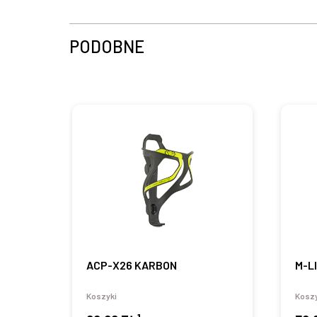
PODOBNE
ACP-X26 KARBON
M-L
Koszyki
Koszy
1