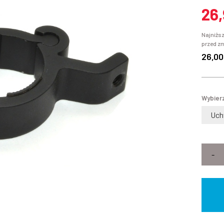
26
Najniższ
przed z
26,00
Wybierz
Uch
-