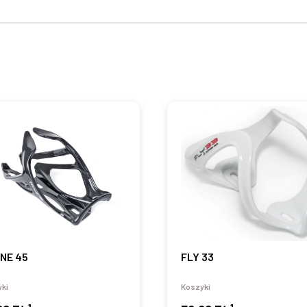
INE 45
FLY 33
ki
Koszyki
1
1