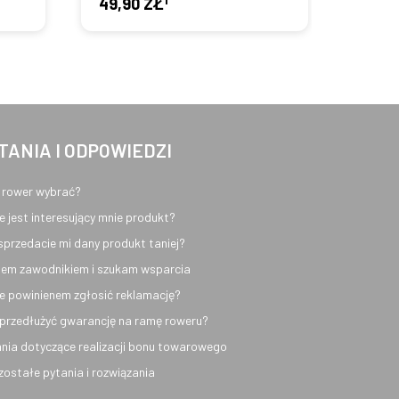
49,90 ZŁ
47,9
TANIA I ODPOWIEDZI
 rower wybrać?
e jest interesujący mnie produkt?
sprzedacie mi dany produkt taniej?
em zawodnikiem i szukam wsparcia
e powinienem zgłosić reklamację?
przedłużyć gwarancję na ramę roweru?
nia dotyczące realizacji bonu towarowego
ozostałe pytania i rozwiązania