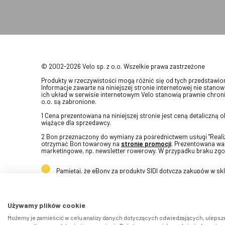
© 2002-2026 Velo sp. z o.o. Wszelkie prawa zastrzeżone
Produkty w rzeczywistości mogą różnić się od tych przedstawi
Informacje zawarte na niniejszej stronie internetowej nie stanow
ich układ w serwisie internetowym Velo stanowią prawnie chroni
o.o. są zabronione.
1 Cena prezentowana na niniejszej stronie jest ceną detaliczną
wiążące dla sprzedawcy.
2 Bon przeznaczony do wymiany za pośrednictwem usługi "Realizu
otrzymać Bon towarowy na
stronie promocji
. Prezentowana war
marketingowe, np. newsletter rowerowy. W przypadku braku zgo
Pamiętaj, że eBony za produkty SIDI dotyczą zakupów w s
Używamy plików cookie
Możemy je zamieścić w celu analizy danych dotyczących odwiedzających, ulepsze