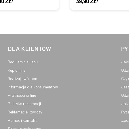
90 ZŁ
39,90 ZŁ
DLA KLIENTÓW
PY
Regulamin sklepu
Jaki
Kup online
Gdzi
Realizuj swój bon
Czy 
Informacja dla konsumentów
Jest
Płatności online
Gdzi
Polityka reklamacji
Jak 
Reklamacje i zwroty
Pyta
Pomoc i kontakt
...p
Sklepy stacjonarne