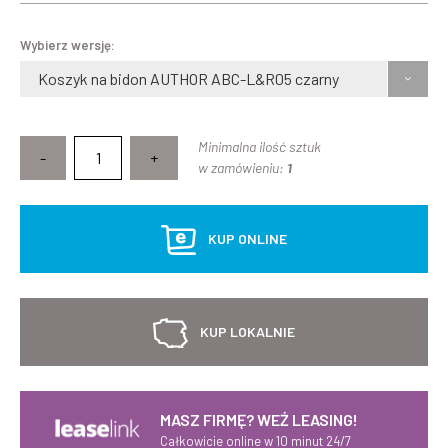
Wybierz wersję:
Koszyk na bidon AUTHOR ABC-L&R05 czarny
Minimalna ilość sztuk
-
+
w zamówieniu:
1
KUP ONLINE
KUP LOKALNIE
MASZ FIRMĘ? WEŹ LEASING!
Całkowicie online w 10 minut 24/7