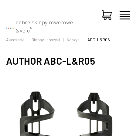
dobre sklepy rowerowe
®
&
Velo
Akcesoria
Bidony i koszyki
Koszyki
ABC-L&R05
AUTHOR ABC-L&R05