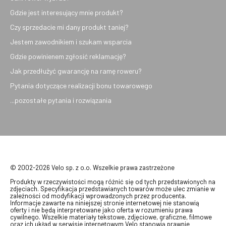
Gdzie jest interesujący mnie produkt?
Czy sprzedacie mi dany produkt taniej?
Jestem zawodnikiem i szukam wsparcia
Gdzie powinienem zgłosić reklamację?
Jak przedłużyć gwarancję na ramę roweru?
Pytania dotyczące realizacji bonu towarowego
...pozostałe pytania i rozwiązania
© 2002-2026 Velo sp. z o.o. Wszelkie prawa zastrzeżone
Produkty w rzeczywistości mogą różnić się od tych przedstawionych na
zdjęciach. Specyfikacja przedstawianych towarów może ulec zmianie w
zależności od modyfikacji wprowadzonych przez producenta.
Informacje zawarte na niniejszej stronie internetowej nie stanowią
oferty i nie będą interpretowane jako oferta w rozumieniu prawa
cywilnego. Wszelkie materiały tekstowe, zdjęciowe, graficzne, filmowe
oraz ich układ w serwisie internetowym Velo stanowią prawnie