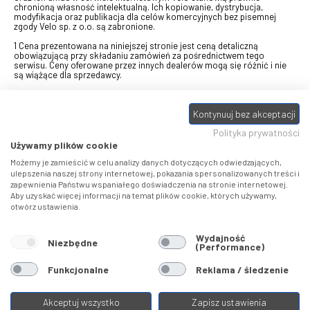
chronioną własność intelektualną. Ich kopiowanie, dystrybucja,
modyfikacja oraz publikacja dla celów komercyjnych bez pisemnej
zgody Velo sp. z o.o. są zabronione.
1 Cena prezentowana na niniejszej stronie jest ceną detaliczną
obowiązującą przy składaniu zamówień za pośrednictwem tego
serwisu. Ceny oferowane przez innych dealerów mogą się różnić i nie
są wiążące dla sprzedawcy.
2 Bon przeznaczony do wymiany za pośrednictwem usługi "Realizuj
swój bon" na towary z oferty VELO, aktualnie dostępnej na stronie
Kontynuuj bez akceptacji
odbierzebon.pl
, w ramach sprzedaży premiowej. Dowiedz się jak
otrzymać Bon towarowy na
stronie promocji
. Prezentowana wartość
Polityka prywatności
eBonu uwzględnia fakt wyrażenia - w procesie rejestracji w
Panelu
klienta
- zgody na otrzymywanie drogą mailową informacji handlowo-
Używamy plików cookie
marketingowe, np. newsletter rowerowy. W przypadku braku zgody
wartość eBonu zostanie obniżona o 10 zł.
Możemy je zamieścić w celu analizy danych dotyczących odwiedzających,
ulepszenia naszej strony internetowej, pokazania spersonalizowanych treści i
zapewnienia Państwu wspaniałego doświadczenia na stronie internetowej.
Pamiętaj, że eBony za produkty SIDI dotyczą zakupów w sklepach
Aby uzyskać więcej informacji na temat plików cookie, których używamy,
SIDI Center
, produkty Castelli zakupów w placówkach tworzących
otwórz ustawienia.
Castelli Center.
Wydajność
Niezbędne
(Performance)
Funkcjonalne
Reklama / śledzenie
Akceptuj wszystko
Zapisz ustawienia