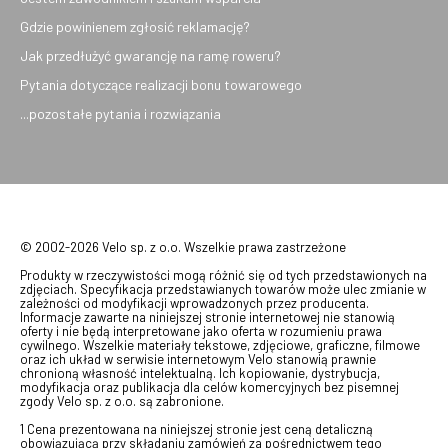
Gdzie powinienem zgłosić reklamację?
Jak przedłużyć gwarancję na ramę roweru?
Pytania dotyczące realizacji bonu towarowego
...pozostałe pytania i rozwiązania
© 2002-2026 Velo sp. z o.o. Wszelkie prawa zastrzeżone
Produkty w rzeczywistości mogą różnić się od tych przedstawionych na
zdjęciach. Specyfikacja przedstawianych towarów może ulec zmianie w
zależności od modyfikacji wprowadzonych przez producenta.
Informacje zawarte na niniejszej stronie internetowej nie stanowią
oferty i nie będą interpretowane jako oferta w rozumieniu prawa
cywilnego. Wszelkie materiały tekstowe, zdjęciowe, graficzne, filmowe
oraz ich układ w serwisie internetowym Velo stanowią prawnie
chronioną własność intelektualną. Ich kopiowanie, dystrybucja,
modyfikacja oraz publikacja dla celów komercyjnych bez pisemnej
zgody Velo sp. z o.o. są zabronione.
1 Cena prezentowana na niniejszej stronie jest ceną detaliczną
obowiązującą przy składaniu zamówień za pośrednictwem tego