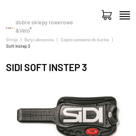
dobre sklepy rowerowe
®
&
Velo
Stroje
Buty i akcesoria
Części zamienne do butów
Soft Instep 3
SIDI SOFT INSTEP 3