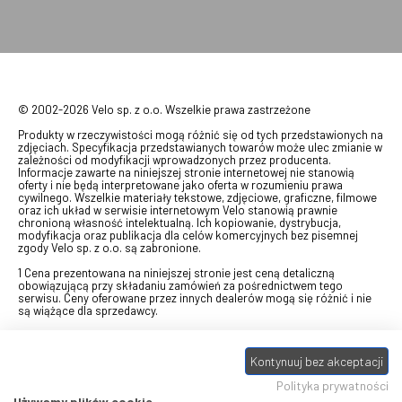
© 2002-2026 Velo sp. z o.o. Wszelkie prawa zastrzeżone
Produkty w rzeczywistości mogą różnić się od tych przedstawionych na
zdjęciach. Specyfikacja przedstawianych towarów może ulec zmianie w
zależności od modyfikacji wprowadzonych przez producenta.
Informacje zawarte na niniejszej stronie internetowej nie stanowią
oferty i nie będą interpretowane jako oferta w rozumieniu prawa
cywilnego. Wszelkie materiały tekstowe, zdjęciowe, graficzne, filmowe
oraz ich układ w serwisie internetowym Velo stanowią prawnie
chronioną własność intelektualną. Ich kopiowanie, dystrybucja,
modyfikacja oraz publikacja dla celów komercyjnych bez pisemnej
zgody Velo sp. z o.o. są zabronione.
1 Cena prezentowana na niniejszej stronie jest ceną detaliczną
obowiązującą przy składaniu zamówień za pośrednictwem tego
serwisu. Ceny oferowane przez innych dealerów mogą się różnić i nie
są wiążące dla sprzedawcy.
2 Bon przeznaczony do wymiany za pośrednictwem usługi "Realizuj
swój bon" na towary z oferty VELO, aktualnie dostępnej na stronie
Kontynuuj bez akceptacji
odbierzebon.pl
, w ramach sprzedaży premiowej. Dowiedz się jak
otrzymać Bon towarowy na
stronie promocji
. Prezentowana wartość
Polityka prywatności
eBonu uwzględnia fakt wyrażenia - w procesie rejestracji w
Panelu
klienta
- zgody na otrzymywanie drogą mailową informacji handlowo-
Używamy plików cookie