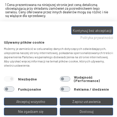
1 Cena prezentowana na niniejszej stronie jest ceną detaliczną
obowiązującą przy składaniu zamówień za pośrednictwem tego
serwisu. Ceny oferowane przez innych dealerów mogą się różnić i nie
są wiążące dla sprzedawcy.
2 Bon przeznaczony do wymiany za pośrednictwem usługi "Realizuj
swój bon" na towary z oferty VELO, aktualnie dostępnej na stronie
Kontynuuj bez akceptacji
odbierzebon.pl
, w ramach sprzedaży premiowej. Dowiedz się jak
otrzymać Bon towarowy na
stronie promocji
. Prezentowana wartość
Polityka prywatności
eBonu uwzględnia fakt wyrażenia - w procesie rejestracji w
Panelu
klienta
- zgody na otrzymywanie drogą mailową informacji handlowo-
Używamy plików cookie
marketingowe, np. newsletter rowerowy. W przypadku braku zgody
wartość eBonu zostanie obniżona o 10 zł.
Możemy je zamieścić w celu analizy danych dotyczących odwiedzających,
ulepszenia naszej strony internetowej, pokazania spersonalizowanych treści i
zapewnienia Państwu wspaniałego doświadczenia na stronie internetowej.
Pamiętaj, że eBony za produkty SIDI dotyczą zakupów w sklepach
Aby uzyskać więcej informacji na temat plików cookie, których używamy,
SIDI Center
, produkty Castelli zakupów w placówkach tworzących
otwórz ustawienia.
Castelli Center.
Wydajność
Niezbędne
(Performance)
Funkcjonalne
Reklama / śledzenie
Akceptuj wszystko
Zapisz ustawienia
Nie zgadzam się
Dostosuj