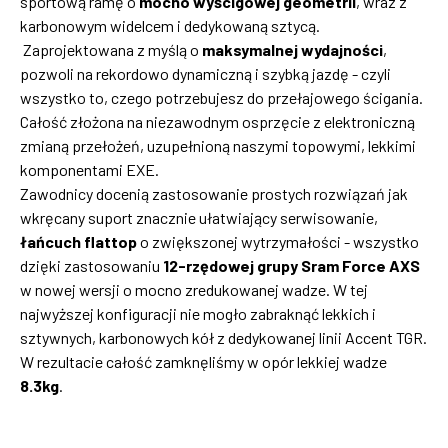
sportową ramę o
mocno wyścigowej geometrii
, wraz z
karbonowym widelcem i dedykowaną sztycą.
Zaprojektowana z myślą o
maksymalnej wydajności
,
pozwoli na rekordowo dynamiczną i szybką jazdę - czyli
wszystko to, czego potrzebujesz do przełajowego ścigania.
Całość złożona na niezawodnym osprzęcie z elektroniczną
zmianą przełożeń, uzupełnioną naszymi topowymi, lekkimi
komponentami EXE.
Zawodnicy docenią zastosowanie prostych rozwiązań jak
wkręcany suport znacznie ułatwiający serwisowanie,
łańcuch flattop
o zwiększonej wytrzymałości - wszystko
dzięki zastosowaniu
12-rzędowej grupy Sram Force AXS
w nowej wersji o mocno zredukowanej wadze. W tej
najwyższej konfiguracji nie mogło zabraknąć lekkich i
sztywnych, karbonowych kół z dedykowanej linii Accent TGR.
W rezultacie całość zamknęliśmy w opór lekkiej wadze
8.3kg
.