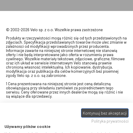
© 2002-2026 Velo sp. z o.o. Wszelkie prawa zastrzeżone
Produkty w rzeczywistości mogą różnić się od tych przedstawionych na
zdjęciach. Specyfikacja przedstawianych towarów może ulec zmianie w
zależności od modyfikacji wprowadzonych przez producenta.
Informacje zawarte na niniejszej stronie internetowej nie stanowią
oferty i nie będą interpretowane jako oferta w rozumieniu prawa
cywilnego. Wszelkie materiały tekstowe, zdjęciowe, graficzne, filmowe
oraz ich układ w serwisie internetowym Velo stanowią prawnie
chronioną własność intelektualną. Ich kopiowanie, dystrybucja,
modyfikacja oraz publikacja dla celów komercyjnych bez pisemnej
zgody Velo sp. z o.o. są zabronione.
1 Cena prezentowana na niniejszej stronie jest ceną detaliczną
obowiązującą przy składaniu zamówień za pośrednictwem tego
serwisu. Ceny oferowane przez innych dealerów mogą się różnić i nie
są wiążące dla sprzedawcy.
2 Bon przeznaczony do wymiany za pośrednictwem usługi "Realizuj
swój bon" na towary z oferty VELO, aktualnie dostępnej na stronie
Kontynuuj bez akceptacji
odbierzebon.pl
, w ramach sprzedaży premiowej. Dowiedz się jak
otrzymać Bon towarowy na
stronie promocji
. Prezentowana wartość
Polityka prywatności
eBonu uwzględnia fakt wyrażenia - w procesie rejestracji w
Panelu
klienta
- zgody na otrzymywanie drogą mailową informacji handlowo-
Używamy plików cookie
marketingowe, np. newsletter rowerowy. W przypadku braku zgody