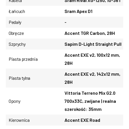
Kaseta
Sram Rival XG-1250, 10-36T
Łańcuch
Sram Apex D1
Pedały
-
Obręcze
Accent TGR Carbon, 28H
Szprychy
Sapim D-Light Straight Pull
Accent EXE v2, 100x12 mm,
Piasta przednia
28H
Accent EXE v2, 142x12 mm,
Piasta tylna
28H
Vittoria Terreno Mix G2.0
Opony
700x33C, zwijane | realna
szerokość: 35mm
Kierownica
Accent EXE Road