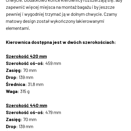
zapewnić więcej miejsca na montaż bagażu i by jeszcze
pewniej i wygodniej trzymać ją w dolnym chwycie. Czarny
matowy design został wykończony lakierowanymi
elementami.
Kierownica dostępna jest w dwóch szerokościach:
Szerokość 420 mm
Szerokość oś-oś
: 459 mm
Zasięg
: 70 mm
Drop
: 139 mm
Średnica
: 31,8 mm
Waga
: 315 g
Szerokość 440 mm
Szerokość oś-oś
: 479 mm
Zasięg
: 70 mm
Drop
: 139 mm