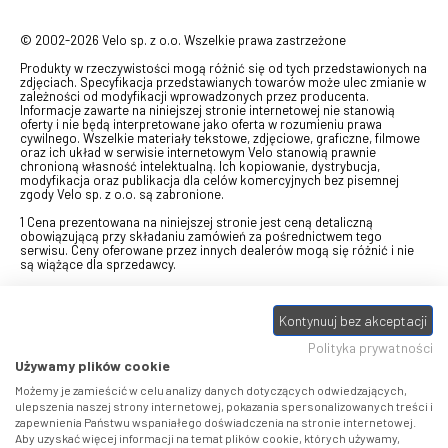
© 2002-2026 Velo sp. z o.o. Wszelkie prawa zastrzeżone
Produkty w rzeczywistości mogą różnić się od tych przedstawionych na
zdjęciach. Specyfikacja przedstawianych towarów może ulec zmianie w
zależności od modyfikacji wprowadzonych przez producenta.
Informacje zawarte na niniejszej stronie internetowej nie stanowią
oferty i nie będą interpretowane jako oferta w rozumieniu prawa
cywilnego. Wszelkie materiały tekstowe, zdjęciowe, graficzne, filmowe
oraz ich układ w serwisie internetowym Velo stanowią prawnie
chronioną własność intelektualną. Ich kopiowanie, dystrybucja,
modyfikacja oraz publikacja dla celów komercyjnych bez pisemnej
zgody Velo sp. z o.o. są zabronione.
1 Cena prezentowana na niniejszej stronie jest ceną detaliczną
obowiązującą przy składaniu zamówień za pośrednictwem tego
serwisu. Ceny oferowane przez innych dealerów mogą się różnić i nie
są wiążące dla sprzedawcy.
2 Bon przeznaczony do wymiany za pośrednictwem usługi "Realizuj
swój bon" na towary z oferty VELO, aktualnie dostępnej na stronie
odbierzebon.pl
, w ramach sprzedaży premiowej. Dowiedz się jak
Kontynuuj bez akceptacji
otrzymać Bon towarowy na
stronie promocji
. Prezentowana wartość
Polityka prywatności
eBonu uwzględnia fakt wyrażenia - w procesie rejestracji w
Panelu
klienta
- zgody na otrzymywanie drogą mailową informacji handlowo-
Używamy plików cookie
marketingowe, np. newsletter rowerowy. W przypadku braku zgody
wartość eBonu zostanie obniżona o 10 zł.
Możemy je zamieścić w celu analizy danych dotyczących odwiedzających,
ulepszenia naszej strony internetowej, pokazania spersonalizowanych treści i
zapewnienia Państwu wspaniałego doświadczenia na stronie internetowej.
Pamiętaj, że eBony za produkty SIDI dotyczą zakupów w sklepach
Aby uzyskać więcej informacji na temat plików cookie, których używamy,
SIDI Center
, produkty Castelli zakupów w placówkach tworzących