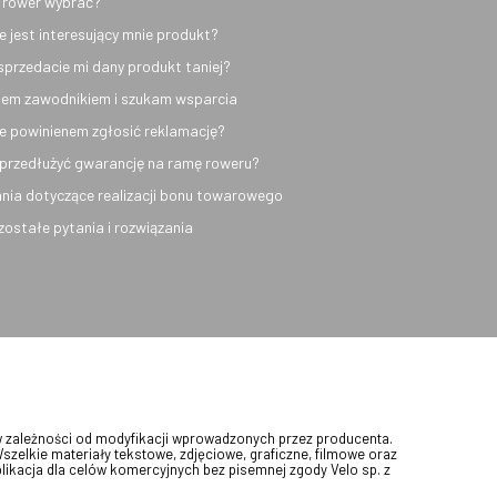
 rower wybrać?
e jest interesujący mnie produkt?
sprzedacie mi dany produkt taniej?
em zawodnikiem i szukam wsparcia
e powinienem zgłosić reklamację?
przedłużyć gwarancję na ramę roweru?
nia dotyczące realizacji bonu towarowego
ozostałe pytania i rozwiązania
w zależności od modyfikacji wprowadzonych przez producenta.
Wszelkie materiały tekstowe, zdjęciowe, graficzne, filmowe oraz
blikacja dla celów komercyjnych bez pisemnej zgody Velo sp. z