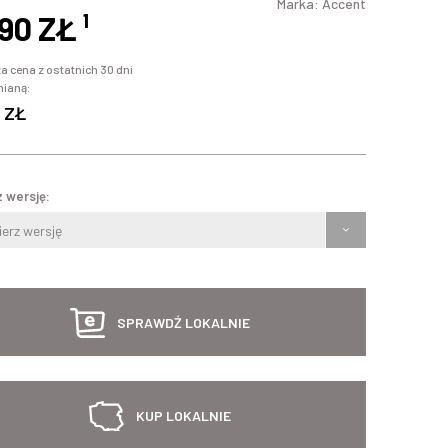
Marka:
Accent
,90 ZŁ
¹
a cena z ostatnich 30 dni
mianą:
 ZŁ
 wersję:
erz wersję
SPRAWDŹ LOKALNIE
KUP LOKALNIE