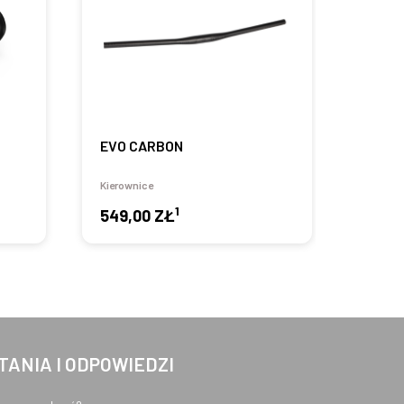
EVO CARBON
EXE
Kierownice
Kierown
1
549,00 ZŁ
od
1
TANIA I ODPOWIEDZI