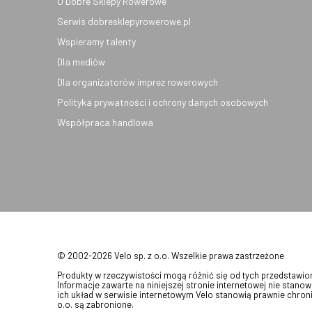
O Dobre Sklepy Rowerowe
Serwis dobresklepyrowerowe.pl
Wspieramy talenty
Dla mediów
Dla organizatorów imprez rowerowych
Polityka prywatności i ochrony danych osobowych
Współpraca handlowa
© 2002-2026 Velo sp. z o.o. Wszelkie prawa zastrzeżone
Produkty w rzeczywistości mogą różnić się od tych przedstawi
Informacje zawarte na niniejszej stronie internetowej nie stanow
ich układ w serwisie internetowym Velo stanowią prawnie chroni
o.o. są zabronione.