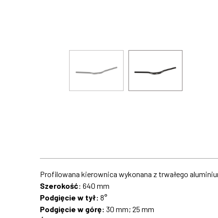
Profilowana kierownica wykonana z trwałego aluminium
Szerokość
: 640 mm
Podgięcie w tył:
8°
Podgięcie w górę:
30 mm; 25 mm