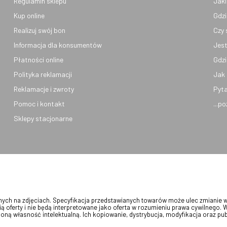
Regulamin sklepu
Jaki
Kup online
Gdzi
Realizuj swój bon
Czy 
Informacja dla konsumentów
Jest
Płatności online
Gdzi
Polityka reklamacji
Jak 
Reklamacje i zwroty
Pyta
Pomoc i kontakt
...p
Sklepy stacjonarne
onych na zdjęciach. Specyfikacja przedstawianych towarów może ulec zmianie 
ią oferty i nie będą interpretowane jako oferta w rozumieniu prawa cywilnego. 
oną własność intelektualną. Ich kopiowanie, dystrybucja, modyfikacja oraz pu