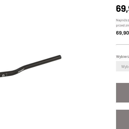
69
Najniższ
przed z
69,90
Wybierz
Wybi