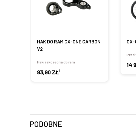
HAK DO RAM CX-ONE CARBON
CX-
V2
Przeł
Haki i akcesoria do ram
14 
1
83,90 ZŁ
PODOBNE