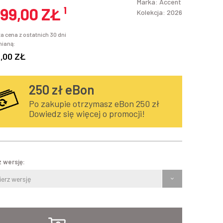
Marka:
Accent
999,00 ZŁ
¹
Kolekcja: 2026
a cena z ostatnich 30 dni
mianą:
9,00 ZŁ
250
zł eBon
Po zakupie otrzymasz eBon 250 zł
Dowiedz się więcej o promocji!
 wersję:
erz wersję