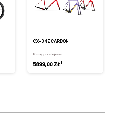
CX-ONE CARBON
TGR 
Ramy przełajowe
Koła Sz
1
5899,00 ZŁ
3499