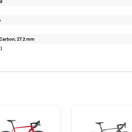
d
e
Carbon, 27.2 mm
)