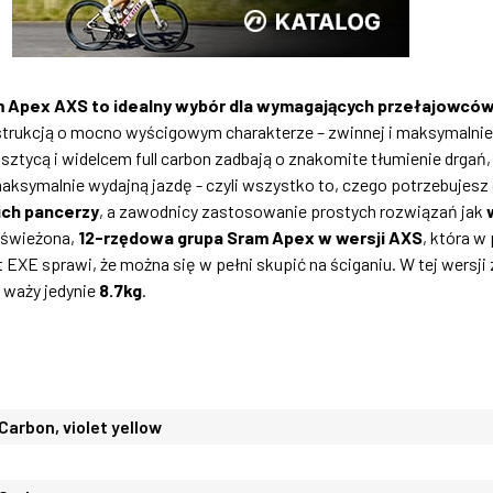
 Apex AXS to idealny wybór dla wymagających przełajowców
rukcją o mocno wyścigowym charakterze – zwinnej i maksymalnie z
tycą i widelcem full carbon zadbają o znakomite tłumienie drgań, 
aksymalnie wydajną jazdę - czyli wszystko to, czego potrzebujesz
ch pancerzy
, a zawodnicy zastosowanie prostych rozwiązań jak
dświeżona,
12-rzędowa
grupa
Sram Apex w wersji AXS
, która 
EXE sprawi, że można się w pełni skupić na ściganiu. W tej wersj
– waży jedynie
8.7kg
.
arbon, violet yellow