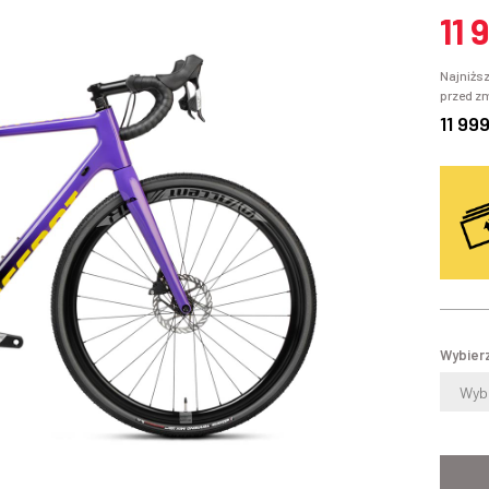
11 
Najniższ
przed z
11 99
Wybierz
Wybi