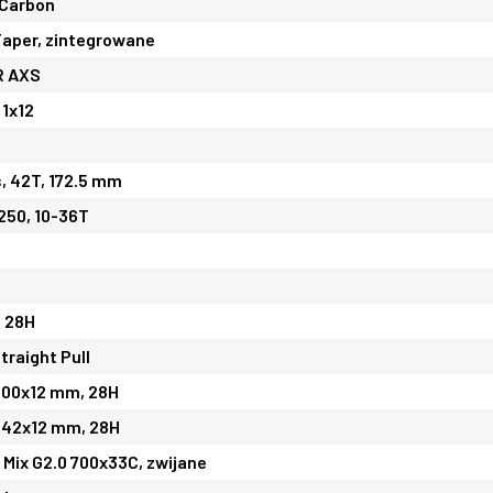
 Carbon
Taper, zintegrowane
R AXS
 1x12
s, 42T, 172.5 mm
250, 10-36T
, 28H
traight Pull
100x12 mm, 28H
 142x12 mm, 28H
o Mix G2.0 700x33C, zwijane