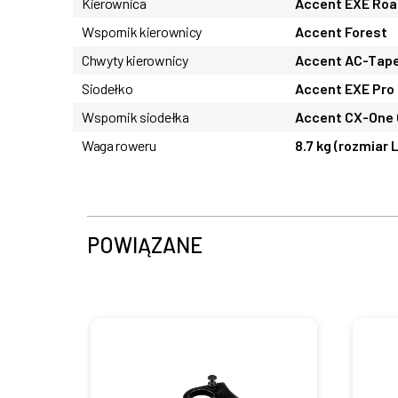
Kierownica
Accent EXE Roa
Wspornik kierownicy
Accent Forest
Chwyty kierownicy
Accent AC-Tap
Siodełko
Accent EXE Pro
Wspornik siodełka
Accent CX-One 
Waga roweru
8.7 kg (rozmiar L
POWIĄZANE