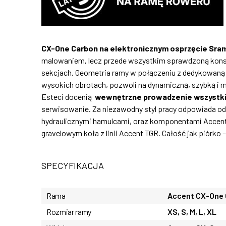
CX-One Carbon na elektronicznym osprzęcie Sram
malowaniem, lecz przede wszystkim sprawdzoną konst
sekcjach. Geometria ramy w połączeniu z dedykowaną sz
wysokich obrotach, pozwoli na dynamiczną, szybką i m
Esteci docenią
wewnętrzne prowadzenie wszystki
serwisowanie. Za niezawodny styl pracy odpowiada o
hydraulicznymi hamulcami, oraz komponentami Accent 
gravelowym koła z linii Accent TGR. Całość jak piórko 
SPECYFIKACJA
Rama
Accent CX-One C
Rozmiar ramy
XS, S, M, L, XL