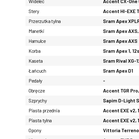
Widelec
Accent CX-One
Stery
Accent HI-EXE 
Przerzutka tylna
Sram Apex XPL
Manetki
Sram Apex AXS,
Hamulce
Sram Apex AXS
Korba
Sram Apex 1, 12
Kaseta
Sram Rival XG-1
Łańcuch
Sram Apex D1
Pedały
-
Obręcze
Accent TGR Pro
Szprychy
Sapim D-Light S
Piasta przednia
Accent EXE v2, 
Piasta tylna
Accent EXE v2,
Opony
Vittoria Terren