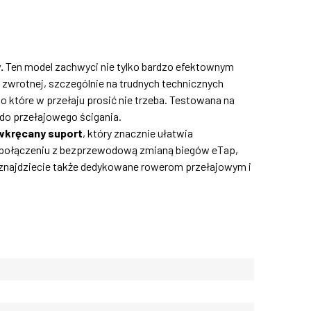
.
Ten model zachwyci nie tylko bardzo efektownym
wrotnej, szczególnie na trudnych technicznych
o które w przełaju prosić nie trzeba. Testowana na
 do przełajowego ścigania.
wkręcany suport
, który znacznie ułatwia
w połączeniu z bezprzewodową zmianą biegów eTap,
i znajdziecie także dedykowane rowerom przełajowym i