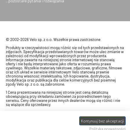
...pozostałe pytania i rozwiązania
© 2002-2026 Velo sp. z o.o. Wszelkie prawa zastrzeżone
Produkty w rzeczywistości mogą różnić się od tych przedstawionych na
zdjęciach. Specyfikacja przedstawianych towarów może ulec zmianie w
zależności od modyfikacji wprowadzonych przez producenta.
Informacje zawarte na niniejszej stronie internetowej nie stanowią
oferty i nie będą interpretowane jako oferta w rozumieniu prawa
cywilnego. Wszelkie materiały tekstowe, zdjęciowe, graficzne, filmowe
oraz ich układ w serwisie internetowym Velo stanowią prawnie
chronioną własność intelektualną. Ich kopiowanie, dystrybucja,
modyfikacja oraz publikacja dla celów komercyjnych bez pisemnej
zgody Velo sp. z o.o. są zabronione.
1 Cena prezentowana na niniejszej stronie jest ceną detaliczną
obowiązującą przy składaniu zamówień za pośrednictwem tego
serwisu. Ceny oferowane przez innych dealerów mogą się różnić i nie
są wiążące dla sprzedawcy.
2 Bon przeznaczony do wymiany za pośrednictwem usługi "Realizuj
swój bon" na towary z oferty VELO, aktualnie dostępnej na stronie
Kontynuuj bez akceptacji
odbierzebon.pl
, w ramach sprzedaży premiowej. Dowiedz się jak
otrzymać Bon towarowy na
stronie promocji
. Prezentowana wartość
Polityka prywatności
eBonu uwzględnia fakt wyrażenia - w procesie rejestracji w
Panelu