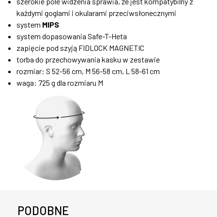
szerokie pole widzenia sprawia, że ​​jest kompatybilny z
każdymi goglami i okularami przeciwsłonecznymi
system
MIPS
system dopasowania Safe-T-Heta
zapięcie pod szyją FIDLOCK MAGNETIC
torba do przechowywania kasku w zestawie
rozmiar: S 52-56 cm, M 56-58 cm, L 58-61 cm
waga: 725 g dla rozmiaru M
PODOBNE