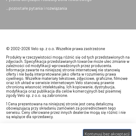
...pozostałe pytania i rozwiązania
© 2002-2026 Velo sp. z o.o. Wszelkie prawa zastrzeżone
Produkty w rzeczywistości mogą różnić się od tych przedstawionych na
zdjęciach. Specyfikacja przedstawianych towarów może ulec zmianie w
zależności od modyfikacji wprowadzonych przez producenta.
Informacje zawarte na niniejszej stronie internetowej nie stanowią
oferty i nie będą interpretowane jako oferta w rozumieniu prawa
cywilnego. Wszelkie materiały tekstowe, zdjęciowe, graficzne, filmowe
oraz ich układ w serwisie internetowym Velo stanowią prawnie
chronioną własność intelektualną. Ich kopiowanie, dystrybucja,
modyfikacja oraz publikacja dla celów komercyjnych bez pisemnej
zgody Velo sp. z o.o. są zabronione.
1 Cena prezentowana na niniejszej stronie jest ceną detaliczną
obowiązującą przy składaniu zamówień za pośrednictwem tego
serwisu. Ceny oferowane przez innych dealerów mogą się różnić i nie
są wiążące dla sprzedawcy.
2 Bon przeznaczony do wymiany za pośrednictwem usługi "Realizuj
swój bon" na towary z oferty VELO, aktualnie dostępnej na stronie
Kontynuuj bez akceptacji
odbierzebon.pl
, w ramach sprzedaży premiowej. Dowiedz się jak