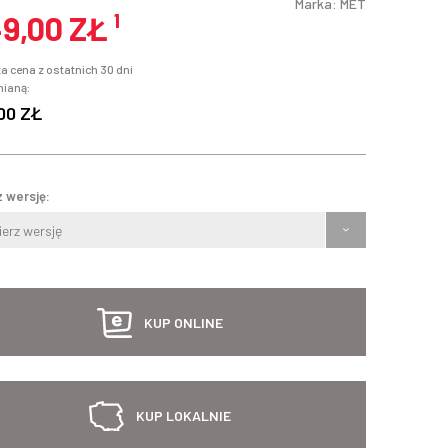
Marka:
MET
49,00 ZŁ
¹
a cena z ostatnich 30 dni
mianą:
00 ZŁ
 wersję:
erz wersję
KUP ONLINE
KUP LOKALNIE