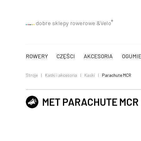
®
dobre sklepy rowerowe &
Velo
ROWERY
CZĘŚCI
AKCESORIA
OGUMIE
Stroje
Kaski i akcesoria
Kaski
Parachute MCR
MET PARACHUTE MCR