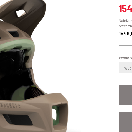
15
Najniższ
przed z
1549,
Wybierz
Wybi