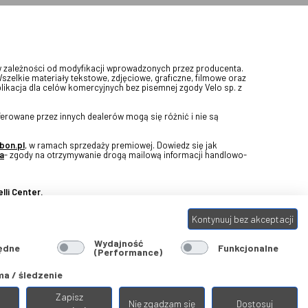
w zależności od modyfikacji wprowadzonych przez producenta.
Wszelkie materiały tekstowe, zdjęciowe, graficzne, filmowe oraz
blikacja dla celów komercyjnych bez pisemnej zgody Velo sp. z
erowane przez innych dealerów mogą się różnić i nie są
bon.pl
, w ramach sprzedaży premiowej. Dowiedz się jak
a
- zgody na otrzymywanie drogą mailową informacji handlowo-
lli Center.
Kontynuuj bez akceptacji
Wydajność
ędne
Funkcjonalne
(Performance)
a / śledzenie
Zapisz
Nie zgadzam się
Dostosuj