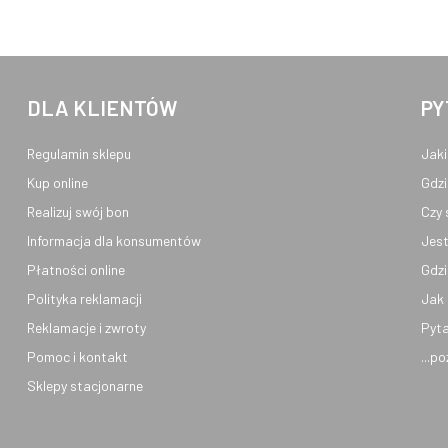
DLA KLIENTÓW
PY
Regulamin sklepu
Jaki
Kup online
Gdzi
Realizuj swój bon
Czy 
Informacja dla konsumentów
Jest
Płatności online
Gdzi
Polityka reklamacji
Jak 
Reklamacje i zwroty
Pyta
Pomoc i kontakt
...p
Sklepy stacjonarne