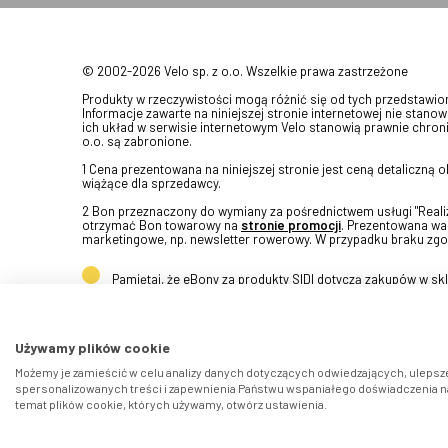
© 2002-2026 Velo sp. z o.o. Wszelkie prawa zastrzeżone
Produkty w rzeczywistości mogą różnić się od tych przedstawi
Informacje zawarte na niniejszej stronie internetowej nie stanow
ich układ w serwisie internetowym Velo stanowią prawnie chroni
o.o. są zabronione.
1 Cena prezentowana na niniejszej stronie jest ceną detaliczną
wiążące dla sprzedawcy.
2 Bon przeznaczony do wymiany za pośrednictwem usługi "Realizu
otrzymać Bon towarowy na
stronie promocji
. Prezentowana war
marketingowe, np. newsletter rowerowy. W przypadku braku zgo
Pamiętaj, że eBony za produkty SIDI dotyczą zakupów w s
Używamy plików cookie
Możemy je zamieścić w celu analizy danych dotyczących odwiedzających, ulepsze
spersonalizowanych treści i zapewnienia Państwu wspaniałego doświadczenia na 
temat plików cookie, których używamy, otwórz ustawienia.