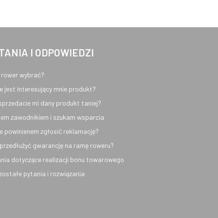
TANIA I ODPOWIEDZI
 rower wybrać?
e jest interesujący mnie produkt?
sprzedacie mi dany produkt taniej?
em zawodnikiem i szukam wsparcia
e powinienem zgłosić reklamację?
przedłużyć gwarancję na ramę roweru?
nia dotyczące realizacji bonu towarowego
ozostałe pytania i rozwiązania