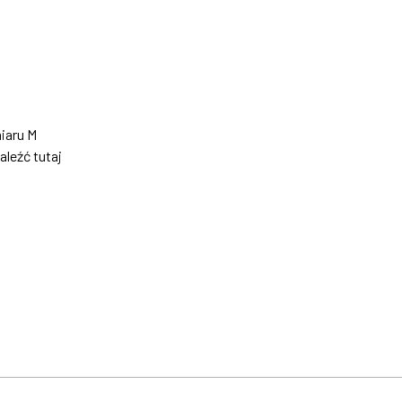
iaru M
aleźć
tutaj