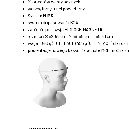
21 otworów wentylacyjnych
wewnętrzny tunel powietrzny
System
MIPS
system dopasowania BOA
zapięcie pod szyją FIDLOCK MAGNETIC
rozmiar: S 52-56 cm, M 56-58 cm, L 58-61 cm
waga: 840 g (FULLFACE) 455 g (OPENFACE) dla rozm
prezentacje nowego kasku Parachute MCR można zn