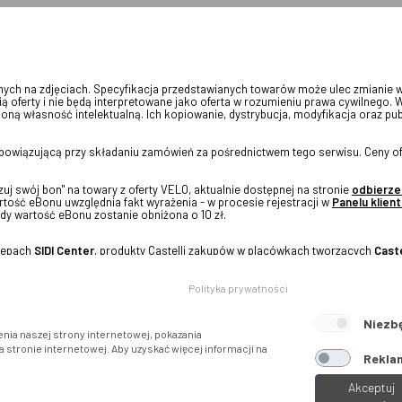
onych na zdjęciach. Specyfikacja przedstawianych towarów może ulec zmianie 
ią oferty i nie będą interpretowane jako oferta w rozumieniu prawa cywilnego. 
oną własność intelektualną. Ich kopiowanie, dystrybucja, modyfikacja oraz pu
 obowiązującą przy składaniu zamówień za pośrednictwem tego serwisu. Ceny of
j swój bon" na towary z oferty VELO, aktualnie dostępnej na stronie
odbierze
tość eBonu uwzględnia fakt wyrażenia - w procesie rejestracji w
Panelu klient
dy wartość eBonu zostanie obniżona o 10 zł.
klepach
SIDI Center
, produkty Castelli zakupów w placówkach tworzących
Caste
Polityka prywatności
Niezb
nia naszej strony internetowej, pokazania
stronie internetowej. Aby uzyskać więcej informacji na
Reklam
Akceptuj