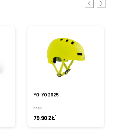
YO-YO 2025
VIBE
Kaski
Kaski
1
79,90 ZŁ
379,