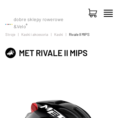
dobre sklepy rowerowe
®
&
Velo
Stroje
Kaski i akcesoria
Kaski
Rivale II MIPS
MET RIVALE II MIPS