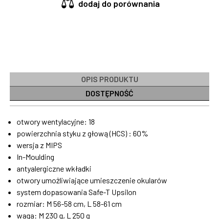
dodaj do porównania
OPIS PRODUKTU
DOSTĘPNOŚĆ
otwory wentylacyjne: 18
powierzchnia styku z głową (HCS) : 60%
wersja z
MIPS
In-Moulding
antyalergiczne wkładki
otwory umożliwiające umieszczenie okularów
system dopasowania Safe-T Upsilon
rozmiar: M 56-58 cm, L 58-61 cm
waga: M 230 g, L 250 g