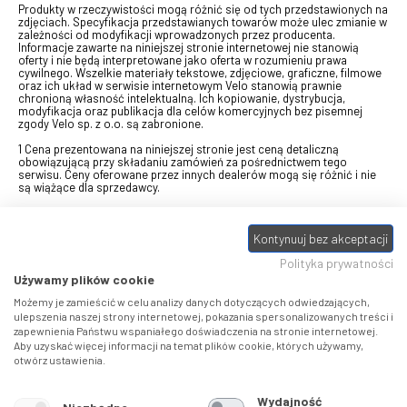
Produkty w rzeczywistości mogą różnić się od tych przedstawionych na
zdjęciach. Specyfikacja przedstawianych towarów może ulec zmianie w
zależności od modyfikacji wprowadzonych przez producenta.
Informacje zawarte na niniejszej stronie internetowej nie stanowią
oferty i nie będą interpretowane jako oferta w rozumieniu prawa
cywilnego. Wszelkie materiały tekstowe, zdjęciowe, graficzne, filmowe
oraz ich układ w serwisie internetowym Velo stanowią prawnie
chronioną własność intelektualną. Ich kopiowanie, dystrybucja,
modyfikacja oraz publikacja dla celów komercyjnych bez pisemnej
zgody Velo sp. z o.o. są zabronione.
1 Cena prezentowana na niniejszej stronie jest ceną detaliczną
obowiązującą przy składaniu zamówień za pośrednictwem tego
serwisu. Ceny oferowane przez innych dealerów mogą się różnić i nie
są wiążące dla sprzedawcy.
2 Bon przeznaczony do wymiany za pośrednictwem usługi "Realizuj
swój bon" na towary z oferty VELO, aktualnie dostępnej na stronie
Kontynuuj bez akceptacji
odbierzebon.pl
, w ramach sprzedaży premiowej. Dowiedz się jak
otrzymać Bon towarowy na
stronie promocji
. Prezentowana wartość
Polityka prywatności
eBonu uwzględnia fakt wyrażenia - w procesie rejestracji w
Panelu
klienta
- zgody na otrzymywanie drogą mailową informacji handlowo-
Używamy plików cookie
marketingowe, np. newsletter rowerowy. W przypadku braku zgody
wartość eBonu zostanie obniżona o 10 zł.
Możemy je zamieścić w celu analizy danych dotyczących odwiedzających,
ulepszenia naszej strony internetowej, pokazania spersonalizowanych treści i
zapewnienia Państwu wspaniałego doświadczenia na stronie internetowej.
Pamiętaj, że eBony za produkty SIDI dotyczą zakupów w sklepach
Aby uzyskać więcej informacji na temat plików cookie, których używamy,
SIDI Center
, produkty Castelli zakupów w placówkach tworzących
otwórz ustawienia.
Castelli Center.
Wydajność