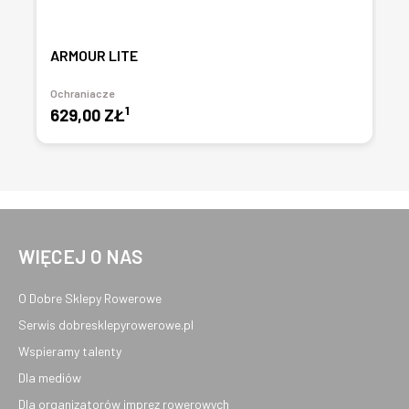
ARMOUR LITE
Ochraniacze
1
629,00 ZŁ
WIĘCEJ O NAS
O Dobre Sklepy Rowerowe
Serwis dobresklepyrowerowe.pl
Wspieramy talenty
Dla mediów
Dla organizatorów imprez rowerowych