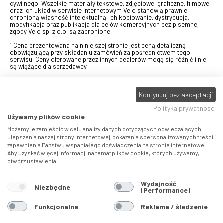
cywilnego. Wszelkie materiały tekstowe, zdjęciowe, graficzne, filmowe
oraz ich układ w serwisie internetowym Velo stanowią prawnie
chronioną własność intelektualną. Ich kopiowanie, dystrybucja,
modyfikacja oraz publikacja dla celów komercyjnych bez pisemnej
zgody Velo sp. z o.o. są zabronione.
1 Cena prezentowana na niniejszej stronie jest ceną detaliczną
obowiązującą przy składaniu zamówień za pośrednictwem tego
serwisu. Ceny oferowane przez innych dealerów mogą się różnić i nie
są wiążące dla sprzedawcy.
2 Bon przeznaczony do wymiany za pośrednictwem usługi "Realizuj
swój bon" na towary z oferty VELO, aktualnie dostępnej na stronie
Kontynuuj bez akceptacji
odbierzebon.pl
, w ramach sprzedaży premiowej. Dowiedz się jak
otrzymać Bon towarowy na
stronie promocji
. Prezentowana wartość
Polityka prywatności
eBonu uwzględnia fakt wyrażenia - w procesie rejestracji w
Panelu
klienta
- zgody na otrzymywanie drogą mailową informacji handlowo-
Używamy plików cookie
marketingowe, np. newsletter rowerowy. W przypadku braku zgody
wartość eBonu zostanie obniżona o 10 zł.
Możemy je zamieścić w celu analizy danych dotyczących odwiedzających,
ulepszenia naszej strony internetowej, pokazania spersonalizowanych treści i
zapewnienia Państwu wspaniałego doświadczenia na stronie internetowej.
Pamiętaj, że eBony za produkty SIDI dotyczą zakupów w sklepach
Aby uzyskać więcej informacji na temat plików cookie, których używamy,
SIDI Center
, produkty Castelli zakupów w placówkach tworzących
otwórz ustawienia.
Castelli Center.
Wydajność
Niezbędne
(Performance)
Funkcjonalne
Reklama / śledzenie