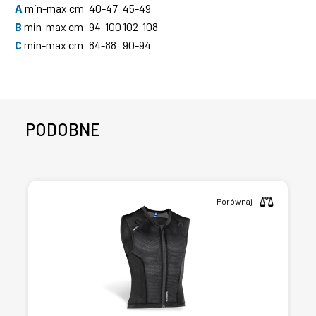
A
min-max cm
40-47
45-49
B
min-max cm
94-100
102-108
C
min-max cm
84-88
90-94
PODOBNE
Porównaj