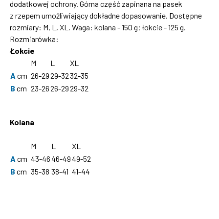
dodatkowej ochrony. Górna część zapinana na pasek
z rzepem umożliwiający dokładne dopasowanie. Dostępne
rozmiary: M, L, XL. Waga: kolana - 150 g; łokcie - 125 g.
Rozmiarówka:
Łokcie
M
L
XL
A
cm
26-29
29-32
32-35
B
cm
23-26
26-29
29-32
Kolana
M
L
XL
A
cm
43-46
46-49
49-52
B
cm
35-38
38-41
41-44