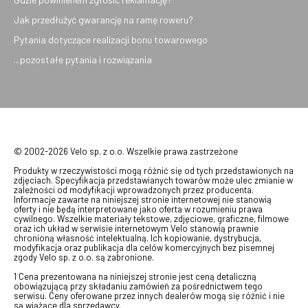
Jak przedłużyć gwarancję na ramę roweru?
Pytania dotyczące realizacji bonu towarowego
...pozostałe pytania i rozwiązania
© 2002-2026 Velo sp. z o.o. Wszelkie prawa zastrzeżone
Produkty w rzeczywistości mogą różnić się od tych przedstawionych na
zdjęciach. Specyfikacja przedstawianych towarów może ulec zmianie w
zależności od modyfikacji wprowadzonych przez producenta.
Informacje zawarte na niniejszej stronie internetowej nie stanowią
oferty i nie będą interpretowane jako oferta w rozumieniu prawa
cywilnego. Wszelkie materiały tekstowe, zdjęciowe, graficzne, filmowe
oraz ich układ w serwisie internetowym Velo stanowią prawnie
chronioną własność intelektualną. Ich kopiowanie, dystrybucja,
modyfikacja oraz publikacja dla celów komercyjnych bez pisemnej
zgody Velo sp. z o.o. są zabronione.
1 Cena prezentowana na niniejszej stronie jest ceną detaliczną
obowiązującą przy składaniu zamówień za pośrednictwem tego
serwisu. Ceny oferowane przez innych dealerów mogą się różnić i nie
są wiążące dla sprzedawcy.