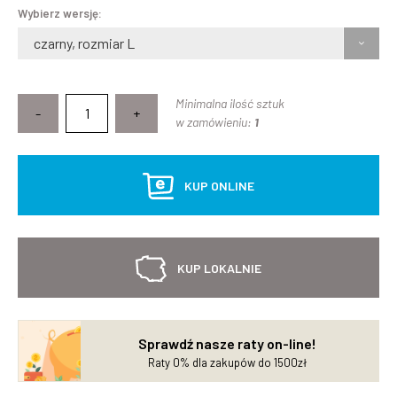
Wybierz wersję:
czarny, rozmiar L
Minimalna ilość sztuk
-
+
w zamówieniu:
1
KUP ONLINE
KUP LOKALNIE
Sprawdź nasze raty on-line!
Raty 0% dla zakupów do 1500zł