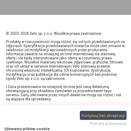
© 2002-2026 Velo sp. z o.o. Wszelkie prawa zastrzeżone
Produkty w rzeczywistości mogą różnić się od tych przedstawionych na
zdjęciach. Specyfikacja przedstawianych towarów może ulec zmianie w
zależności od modyfikacji wprowadzonych przez producenta.
Informacje zawarte na niniejszej stronie internetowej nie stanowią
oferty i nie będą interpretowane jako oferta w rozumieniu prawa
cywilnego. Wszelkie materiały tekstowe, zdjęciowe, graficzne, filmowe
oraz ich układ w serwisie internetowym Velo stanowią prawnie
chronioną własność intelektualną. Ich kopiowanie, dystrybucja,
modyfikacja oraz publikacja dla celów komercyjnych bez pisemnej
zgody Velo sp. z o.o. są zabronione.
1 Cena prezentowana na niniejszej stronie jest ceną detaliczną
obowiązującą przy składaniu zamówień za pośrednictwem tego
serwisu. Ceny oferowane przez innych dealerów mogą się różnić i nie
są wiążące dla sprzedawcy.
2 Bon przeznaczony do wymiany za pośrednictwem usługi "Realizuj
swój bon" na towary z oferty VELO, aktualnie dostępnej na stronie
Kontynuuj bez akceptacji
odbierzebon.pl
, w ramach sprzedaży premiowej. Dowiedz się jak
otrzymać Bon towarowy na
stronie promocji
. Prezentowana wartość
Polityka prywatności
eBonu uwzględnia fakt wyrażenia - w procesie rejestracji w
Panelu
klienta
- zgody na otrzymywanie drogą mailową informacji handlowo-
Używamy plików cookie