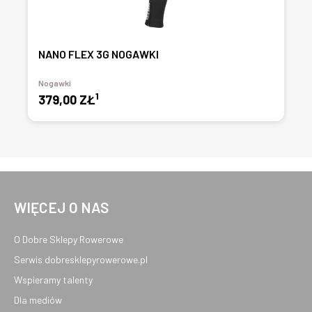
NANO FLEX 3G NOGAWKI
Nogawki
1
379,00 ZŁ
WIĘCEJ O NAS
O Dobre Sklepy Rowerowe
Serwis dobresklepyrowerowe.pl
Wspieramy talenty
Dla mediów