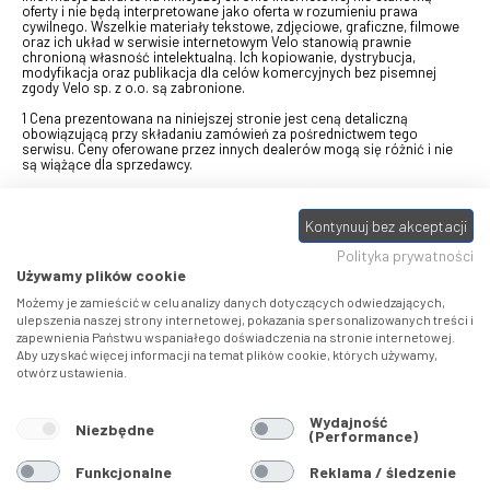
oferty i nie będą interpretowane jako oferta w rozumieniu prawa
cywilnego. Wszelkie materiały tekstowe, zdjęciowe, graficzne, filmowe
oraz ich układ w serwisie internetowym Velo stanowią prawnie
chronioną własność intelektualną. Ich kopiowanie, dystrybucja,
modyfikacja oraz publikacja dla celów komercyjnych bez pisemnej
zgody Velo sp. z o.o. są zabronione.
1 Cena prezentowana na niniejszej stronie jest ceną detaliczną
obowiązującą przy składaniu zamówień za pośrednictwem tego
serwisu. Ceny oferowane przez innych dealerów mogą się różnić i nie
są wiążące dla sprzedawcy.
2 Bon przeznaczony do wymiany za pośrednictwem usługi "Realizuj
swój bon" na towary z oferty VELO, aktualnie dostępnej na stronie
Kontynuuj bez akceptacji
odbierzebon.pl
, w ramach sprzedaży premiowej. Dowiedz się jak
otrzymać Bon towarowy na
stronie promocji
. Prezentowana wartość
Polityka prywatności
eBonu uwzględnia fakt wyrażenia - w procesie rejestracji w
Panelu
klienta
- zgody na otrzymywanie drogą mailową informacji handlowo-
Używamy plików cookie
marketingowe, np. newsletter rowerowy. W przypadku braku zgody
wartość eBonu zostanie obniżona o 10 zł.
Możemy je zamieścić w celu analizy danych dotyczących odwiedzających,
ulepszenia naszej strony internetowej, pokazania spersonalizowanych treści i
zapewnienia Państwu wspaniałego doświadczenia na stronie internetowej.
Pamiętaj, że eBony za produkty SIDI dotyczą zakupów w sklepach
Aby uzyskać więcej informacji na temat plików cookie, których używamy,
SIDI Center
, produkty Castelli zakupów w placówkach tworzących
otwórz ustawienia.
Castelli Center.
Wydajność
Niezbędne
(Performance)
Funkcjonalne
Reklama / śledzenie