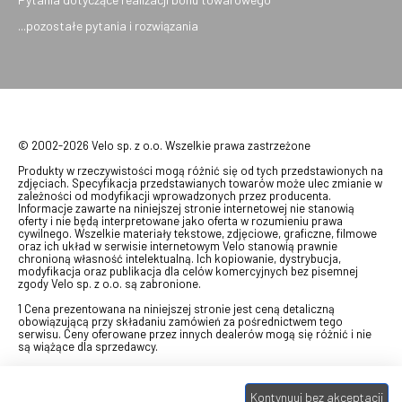
...pozostałe pytania i rozwiązania
© 2002-2026 Velo sp. z o.o. Wszelkie prawa zastrzeżone
Produkty w rzeczywistości mogą różnić się od tych przedstawionych na
zdjęciach. Specyfikacja przedstawianych towarów może ulec zmianie w
zależności od modyfikacji wprowadzonych przez producenta.
Informacje zawarte na niniejszej stronie internetowej nie stanowią
oferty i nie będą interpretowane jako oferta w rozumieniu prawa
cywilnego. Wszelkie materiały tekstowe, zdjęciowe, graficzne, filmowe
oraz ich układ w serwisie internetowym Velo stanowią prawnie
chronioną własność intelektualną. Ich kopiowanie, dystrybucja,
modyfikacja oraz publikacja dla celów komercyjnych bez pisemnej
zgody Velo sp. z o.o. są zabronione.
1 Cena prezentowana na niniejszej stronie jest ceną detaliczną
obowiązującą przy składaniu zamówień za pośrednictwem tego
serwisu. Ceny oferowane przez innych dealerów mogą się różnić i nie
są wiążące dla sprzedawcy.
2 Bon przeznaczony do wymiany za pośrednictwem usługi "Realizuj
swój bon" na towary z oferty VELO, aktualnie dostępnej na stronie
Kontynuuj bez akceptacji
odbierzebon.pl
, w ramach sprzedaży premiowej. Dowiedz się jak