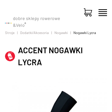
dobre sklepy rowerowe
®
&
Velo
Stroje
Dodatki/Akcesoria
Nogawki
Nogawki Lycra
ACCENT NOGAWKI
LYCRA