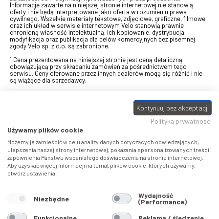
Informacje zawarte na niniejszej stronie internetowej nie stanowią
oferty i nie będą interpretowane jako oferta w rozumieniu prawa
cywilnego. Wszelkie materiały tekstowe, zdjęciowe, graficzne, filmowe
oraz ich układ w serwisie internetowym Velo stanowią prawnie
chronioną własność intelektualną. Ich kopiowanie, dystrybucja,
modyfikacja oraz publikacja dla celów komercyjnych bez pisemnej
zgody Velo sp. z o.o. są zabronione.
1 Cena prezentowana na niniejszej stronie jest ceną detaliczną
obowiązującą przy składaniu zamówień za pośrednictwem tego
serwisu. Ceny oferowane przez innych dealerów mogą się różnić i nie
są wiążące dla sprzedawcy.
2 Bon przeznaczony do wymiany za pośrednictwem usługi "Realizuj
swój bon" na towary z oferty VELO, aktualnie dostępnej na stronie
Kontynuuj bez akceptacji
odbierzebon.pl
, w ramach sprzedaży premiowej. Dowiedz się jak
otrzymać Bon towarowy na
stronie promocji
. Prezentowana wartość
Polityka prywatności
eBonu uwzględnia fakt wyrażenia - w procesie rejestracji w
Panelu
klienta
- zgody na otrzymywanie drogą mailową informacji handlowo-
Używamy plików cookie
marketingowe, np. newsletter rowerowy. W przypadku braku zgody
wartość eBonu zostanie obniżona o 10 zł.
Możemy je zamieścić w celu analizy danych dotyczących odwiedzających,
ulepszenia naszej strony internetowej, pokazania spersonalizowanych treści i
zapewnienia Państwu wspaniałego doświadczenia na stronie internetowej.
Pamiętaj, że eBony za produkty SIDI dotyczą zakupów w sklepach
Aby uzyskać więcej informacji na temat plików cookie, których używamy,
SIDI Center
, produkty Castelli zakupów w placówkach tworzących
otwórz ustawienia.
Castelli Center.
Wydajność
Niezbędne
(Performance)
Funkcjonalne
Reklama / śledzenie