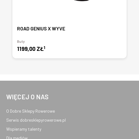
ROAD GENIUS X WYVE
Buty
1
1199,00 ZŁ
WIĘCEJ O NAS
O Dobre Sklepy Rowerowe
Serwis dobresklepyrowerowe.pl
Wspieramy talenty
Dla mediów