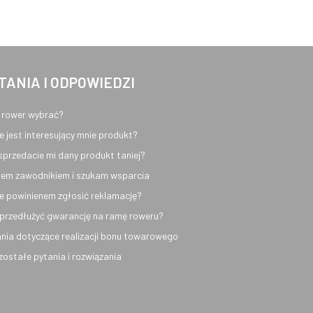
TANIA I ODPOWIEDZI
 rower wybrać?
e jest interesujący mnie produkt?
sprzedacie mi dany produkt taniej?
em zawodnikiem i szukam wsparcia
e powinienem zgłosić reklamację?
przedłużyć gwarancję na ramę roweru?
nia dotyczące realizacji bonu towarowego
ozostałe pytania i rozwiązania