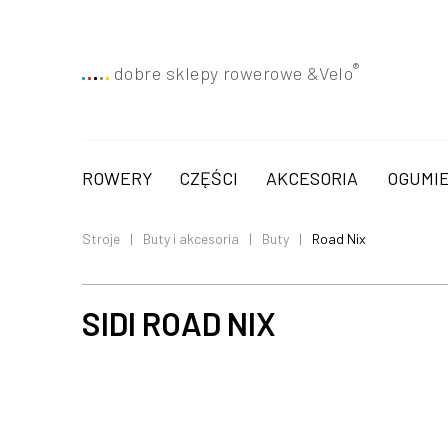
®
dobre sklepy rowerowe &
Velo
ROWERY
CZĘŚCI
AKCESORIA
OGUMIE
Stroje
Buty i akcesoria
Buty
Road Nix
SIDI ROAD NIX