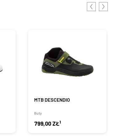
MTB DESCENDIO
MTB 
Buty
Buty
1
799,00 ZŁ
699,