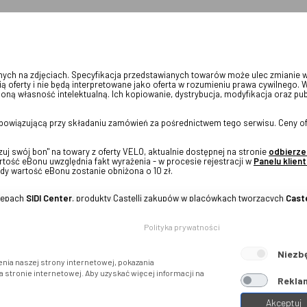
onych na zdjęciach. Specyfikacja przedstawianych towarów może ulec zmianie 
ią oferty i nie będą interpretowane jako oferta w rozumieniu prawa cywilnego. 
oną własność intelektualną. Ich kopiowanie, dystrybucja, modyfikacja oraz pu
 obowiązującą przy składaniu zamówień za pośrednictwem tego serwisu. Ceny of
j swój bon" na towary z oferty VELO, aktualnie dostępnej na stronie
odbierze
tość eBonu uwzględnia fakt wyrażenia - w procesie rejestracji w
Panelu klient
dy wartość eBonu zostanie obniżona o 10 zł.
klepach
SIDI Center
, produkty Castelli zakupów w placówkach tworzących
Caste
Polityka prywatności
Niezb
nia naszej strony internetowej, pokazania
stronie internetowej. Aby uzyskać więcej informacji na
Reklam
Akceptuj