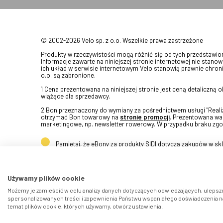
© 2002-2026 Velo sp. z o.o. Wszelkie prawa zastrzeżone
Produkty w rzeczywistości mogą różnić się od tych przedstawi
Informacje zawarte na niniejszej stronie internetowej nie stanow
ich układ w serwisie internetowym Velo stanowią prawnie chroni
o.o. są zabronione.
1 Cena prezentowana na niniejszej stronie jest ceną detaliczną
wiążące dla sprzedawcy.
2 Bon przeznaczony do wymiany za pośrednictwem usługi "Realizu
otrzymać Bon towarowy na
stronie promocji
. Prezentowana war
marketingowe, np. newsletter rowerowy. W przypadku braku zgo
Pamiętaj, że eBony za produkty SIDI dotyczą zakupów w s
Używamy plików cookie
Możemy je zamieścić w celu analizy danych dotyczących odwiedzających, ulepsze
spersonalizowanych treści i zapewnienia Państwu wspaniałego doświadczenia na 
temat plików cookie, których używamy, otwórz ustawienia.