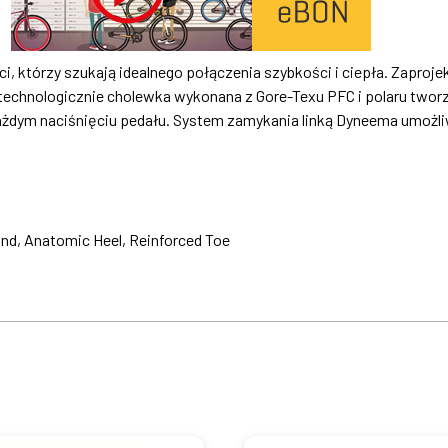
ci, którzy szukają idealnego połączenia szybkości i ciepła. Zapro
echnologicznie cholewka wykonana z Gore-Texu PFC i polaru tworzy
żdym naciśnięciu pedału. System zamykania linką Dyneema umożliw
nd, Anatomic Heel, Reinforced Toe