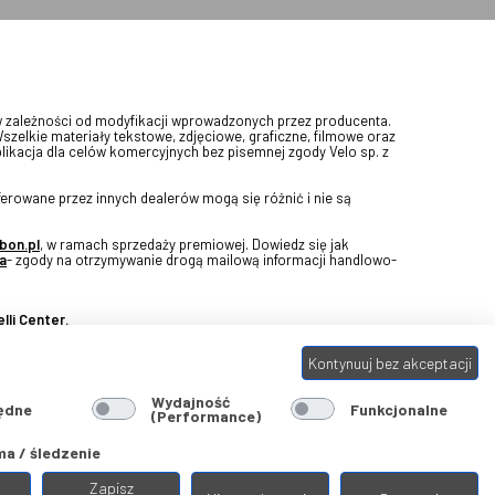
w zależności od modyfikacji wprowadzonych przez producenta.
Wszelkie materiały tekstowe, zdjęciowe, graficzne, filmowe oraz
blikacja dla celów komercyjnych bez pisemnej zgody Velo sp. z
erowane przez innych dealerów mogą się różnić i nie są
bon.pl
, w ramach sprzedaży premiowej. Dowiedz się jak
a
- zgody na otrzymywanie drogą mailową informacji handlowo-
lli Center.
Kontynuuj bez akceptacji
Wydajność
ędne
Funkcjonalne
(Performance)
a / śledzenie
Zapisz