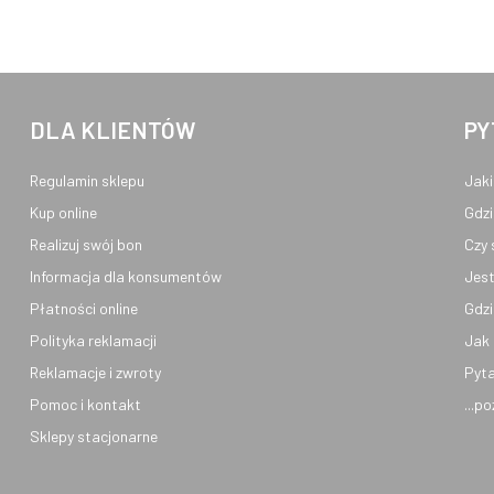
DLA KLIENTÓW
PY
Regulamin sklepu
Jaki
Kup online
Gdzi
Realizuj swój bon
Czy 
Informacja dla konsumentów
Jest
Płatności online
Gdzi
Polityka reklamacji
Jak 
Reklamacje i zwroty
Pyta
Pomoc i kontakt
...p
Sklepy stacjonarne