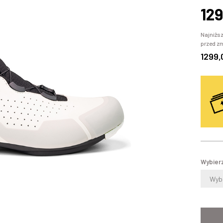
129
Najniższ
przed z
1299,
Wybierz
Wybi