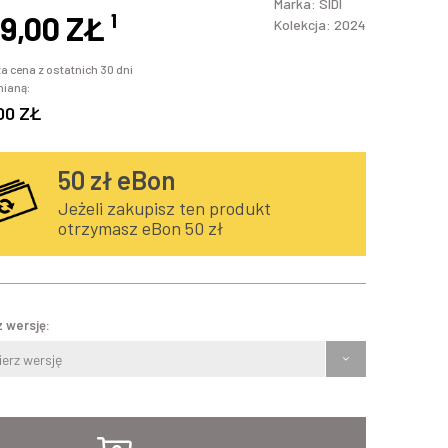
Marka:
SIDI
9,00 ZŁ
¹
Kolekcja: 2024
a cena z ostatnich 30 dni
mianą:
00 ZŁ
50
zł eBon
Jeżeli zakupisz ten produkt
otrzymasz eBon 50 zł
 wersję:
erz wersję