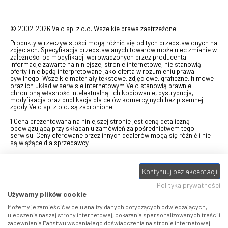
© 2002-2026 Velo sp. z o.o. Wszelkie prawa zastrzeżone
Produkty w rzeczywistości mogą różnić się od tych przedstawionych na
zdjęciach. Specyfikacja przedstawianych towarów może ulec zmianie w
zależności od modyfikacji wprowadzonych przez producenta.
Informacje zawarte na niniejszej stronie internetowej nie stanowią
oferty i nie będą interpretowane jako oferta w rozumieniu prawa
cywilnego. Wszelkie materiały tekstowe, zdjęciowe, graficzne, filmowe
oraz ich układ w serwisie internetowym Velo stanowią prawnie
chronioną własność intelektualną. Ich kopiowanie, dystrybucja,
modyfikacja oraz publikacja dla celów komercyjnych bez pisemnej
zgody Velo sp. z o.o. są zabronione.
1 Cena prezentowana na niniejszej stronie jest ceną detaliczną
obowiązującą przy składaniu zamówień za pośrednictwem tego
serwisu. Ceny oferowane przez innych dealerów mogą się różnić i nie
są wiążące dla sprzedawcy.
2 Bon przeznaczony do wymiany za pośrednictwem usługi "Realizuj
swój bon" na towary z oferty VELO, aktualnie dostępnej na stronie
Kontynuuj bez akceptacji
odbierzebon.pl
, w ramach sprzedaży premiowej. Dowiedz się jak
otrzymać Bon towarowy na
stronie promocji
. Prezentowana wartość
Polityka prywatności
eBonu uwzględnia fakt wyrażenia - w procesie rejestracji w
Panelu
klienta
- zgody na otrzymywanie drogą mailową informacji handlowo-
Używamy plików cookie
marketingowe, np. newsletter rowerowy. W przypadku braku zgody
wartość eBonu zostanie obniżona o 10 zł.
Możemy je zamieścić w celu analizy danych dotyczących odwiedzających,
ulepszenia naszej strony internetowej, pokazania spersonalizowanych treści i
zapewnienia Państwu wspaniałego doświadczenia na stronie internetowej.
Pamiętaj, że eBony za produkty SIDI dotyczą zakupów w sklepach