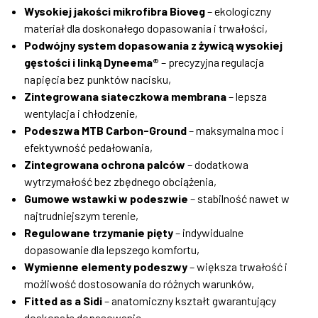
Wysokiej jakości mikrofibra Bioveg
– ekologiczny
materiał dla doskonałego dopasowania i trwałości,
Podwójny system dopasowania z żywicą wysokiej
gęstości i linką Dyneema®
– precyzyjna regulacja
napięcia bez punktów nacisku,
Zintegrowana siateczkowa membrana
– lepsza
wentylacja i chłodzenie,
Podeszwa MTB Carbon-Ground
– maksymalna moc i
efektywność pedałowania,
Zintegrowana ochrona palców
– dodatkowa
wytrzymałość bez zbędnego obciążenia,
Gumowe wstawki w podeszwie
– stabilność nawet w
najtrudniejszym terenie,
Regulowane trzymanie pięty
– indywidualne
dopasowanie dla lepszego komfortu,
Wymienne elementy podeszwy
– większa trwałość i
możliwość dostosowania do różnych warunków,
Fitted as a Sidi
– anatomiczny kształt gwarantujący
doskonałe dopasowanie.