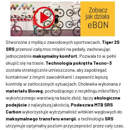
Stworzone z myślą o zawodowych sportowcach,
Tiger 2S
SRS
przenosi całą moc mięśni na pedały, zachowując
jednocześnie
maksymalny komfort
. Pozwala to w pełni
skupić się na trasie.
Technologia pokrętła Tecno-3
została strategicznie umieszczona, aby zapobiegać
kontaktowi z innymi zawodnikami i zapewnić lepszą
kontrolę w zatłoczonych sytuacjach. Cholewka wykonana z
materiału Bioveg
, pochodzącego z recyklingu mikrofibry i
wykończonego warstwą na bazie zbóż, łączy
ekologiczne
podejście
z najwyższą jakością.
Podeszwa MTB SRS
Carbon
wykorzystuje wytrzymałość włókien węglowych do
maksymalnego transferu energii
, a technologia
SRS
utrzymuje optymalny poziom przyczepności przez cały czas.