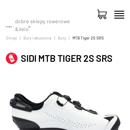
dobre sklepy rowerowe
®
&
Velo
Stroje
Buty i akcesoria
Buty
MTB Tiger 2S SRS
SIDI MTB TIGER 2S SRS