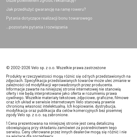
Gdzie powinienem zgłosić reklamację?
Jak przedłużyć gwarancję na ramę roweru?
Pytania dotyczące realizacji bonu towarowego
...pozostałe pytania i rozwiązania
© 2002-2026 Velo sp. z o.o. Wszelkie prawa zastrzeżone
Produkty w rzeczywistości mogą różnić się od tych przedstawionych na
zdjęciach. Specyfikacja przedstawianych towarów może ulec zmianie w
zależności od modyfikacji wprowadzonych przez producenta.
Informacje zawarte na niniejszej stronie internetowej nie stanowią
oferty i nie będą interpretowane jako oferta w rozumieniu prawa
cywilnego. Wszelkie materiały tekstowe, zdjęciowe, graficzne, filmowe
oraz ich układ w serwisie internetowym Velo stanowią prawnie
chronioną własność intelektualną. Ich kopiowanie, dystrybucja,
modyfikacja oraz publikacja dla celów komercyjnych bez pisemnej
zgody Velo sp. z o.o. są zabronione.
1 Cena prezentowana na niniejszej stronie jest ceną detaliczną
obowiązującą przy składaniu zamówień za pośrednictwem tego
serwisu. Ceny oferowane przez innych dealerów mogą się różnić i nie
są wiążące dla sprzedawcy.