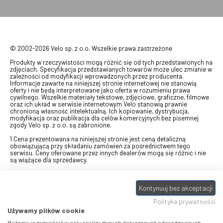
© 2002-2026 Velo sp. z o.o. Wszelkie prawa zastrzeżone
Produkty w rzeczywistości mogą różnić się od tych przedstawionych na
zdjęciach. Specyfikacja przedstawianych towarów może ulec zmianie w
zależności od modyfikacji wprowadzonych przez producenta.
Informacje zawarte na niniejszej stronie internetowej nie stanowią
oferty i nie będą interpretowane jako oferta w rozumieniu prawa
cywilnego. Wszelkie materiały tekstowe, zdjęciowe, graficzne, filmowe
oraz ich układ w serwisie internetowym Velo stanowią prawnie
chronioną własność intelektualną. Ich kopiowanie, dystrybucja,
modyfikacja oraz publikacja dla celów komercyjnych bez pisemnej
zgody Velo sp. z o.o. są zabronione.
1 Cena prezentowana na niniejszej stronie jest ceną detaliczną
obowiązującą przy składaniu zamówień za pośrednictwem tego
serwisu. Ceny oferowane przez innych dealerów mogą się różnić i nie
są wiążące dla sprzedawcy.
2 Bon przeznaczony do wymiany za pośrednictwem usługi "Realizuj
swój bon" na towary z oferty VELO, aktualnie dostępnej na stronie
Kontynuuj bez akceptacji
odbierzebon.pl
, w ramach sprzedaży premiowej. Dowiedz się jak
otrzymać Bon towarowy na
stronie promocji
. Prezentowana wartość
Polityka prywatności
eBonu uwzględnia fakt wyrażenia - w procesie rejestracji w
Panelu
klienta
- zgody na otrzymywanie drogą mailową informacji handlowo-
Używamy plików cookie
marketingowe, np. newsletter rowerowy. W przypadku braku zgody
wartość eBonu zostanie obniżona o 10 zł.
Możemy je zamieścić w celu analizy danych dotyczących odwiedzających,