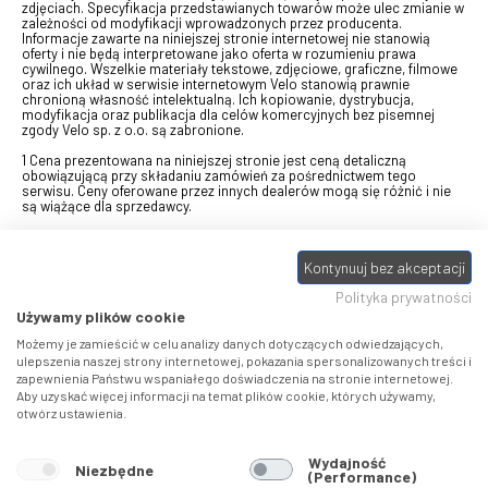
zdjęciach. Specyfikacja przedstawianych towarów może ulec zmianie w
zależności od modyfikacji wprowadzonych przez producenta.
Informacje zawarte na niniejszej stronie internetowej nie stanowią
oferty i nie będą interpretowane jako oferta w rozumieniu prawa
cywilnego. Wszelkie materiały tekstowe, zdjęciowe, graficzne, filmowe
oraz ich układ w serwisie internetowym Velo stanowią prawnie
chronioną własność intelektualną. Ich kopiowanie, dystrybucja,
modyfikacja oraz publikacja dla celów komercyjnych bez pisemnej
zgody Velo sp. z o.o. są zabronione.
1 Cena prezentowana na niniejszej stronie jest ceną detaliczną
obowiązującą przy składaniu zamówień za pośrednictwem tego
serwisu. Ceny oferowane przez innych dealerów mogą się różnić i nie
są wiążące dla sprzedawcy.
2 Bon przeznaczony do wymiany za pośrednictwem usługi "Realizuj
swój bon" na towary z oferty VELO, aktualnie dostępnej na stronie
odbierzebon.pl
, w ramach sprzedaży premiowej. Dowiedz się jak
Kontynuuj bez akceptacji
otrzymać Bon towarowy na
stronie promocji
. Prezentowana wartość
Polityka prywatności
eBonu uwzględnia fakt wyrażenia - w procesie rejestracji w
Panelu
klienta
- zgody na otrzymywanie drogą mailową informacji handlowo-
Używamy plików cookie
marketingowe, np. newsletter rowerowy. W przypadku braku zgody
wartość eBonu zostanie obniżona o 10 zł.
Możemy je zamieścić w celu analizy danych dotyczących odwiedzających,
ulepszenia naszej strony internetowej, pokazania spersonalizowanych treści i
zapewnienia Państwu wspaniałego doświadczenia na stronie internetowej.
Pamiętaj, że eBony za produkty SIDI dotyczą zakupów w sklepach
Aby uzyskać więcej informacji na temat plików cookie, których używamy,
SIDI Center
, produkty Castelli zakupów w placówkach tworzących
otwórz ustawienia.
Castelli Center.
Wydajność
Niezbędne
(Performance)