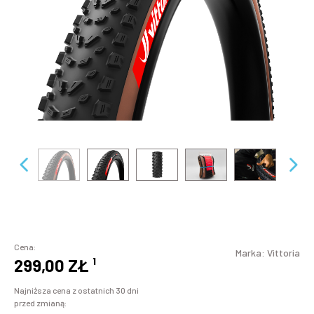
Cena:
Marka:
Vittoria
299,00 ZŁ
¹
Najniższa cena z ostatnich 30 dni
przed zmianą: