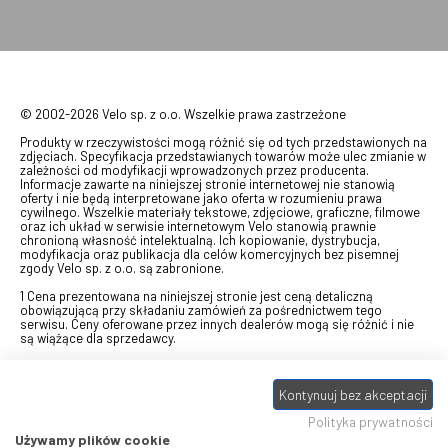
© 2002-2026 Velo sp. z o.o. Wszelkie prawa zastrzeżone
Produkty w rzeczywistości mogą różnić się od tych przedstawionych na
zdjęciach. Specyfikacja przedstawianych towarów może ulec zmianie w
zależności od modyfikacji wprowadzonych przez producenta.
Informacje zawarte na niniejszej stronie internetowej nie stanowią
oferty i nie będą interpretowane jako oferta w rozumieniu prawa
cywilnego. Wszelkie materiały tekstowe, zdjęciowe, graficzne, filmowe
oraz ich układ w serwisie internetowym Velo stanowią prawnie
chronioną własność intelektualną. Ich kopiowanie, dystrybucja,
modyfikacja oraz publikacja dla celów komercyjnych bez pisemnej
zgody Velo sp. z o.o. są zabronione.
1 Cena prezentowana na niniejszej stronie jest ceną detaliczną
obowiązującą przy składaniu zamówień za pośrednictwem tego
serwisu. Ceny oferowane przez innych dealerów mogą się różnić i nie
są wiążące dla sprzedawcy.
2 Bon przeznaczony do wymiany za pośrednictwem usługi "Realizuj
swój bon" na towary z oferty VELO, aktualnie dostępnej na stronie
odbierzebon.pl
, w ramach sprzedaży premiowej. Dowiedz się jak
Kontynuuj bez akceptacji
otrzymać Bon towarowy na
stronie promocji
. Prezentowana wartość
Polityka prywatności
eBonu uwzględnia fakt wyrażenia - w procesie rejestracji w
Panelu
klienta
- zgody na otrzymywanie drogą mailową informacji handlowo-
Używamy plików cookie