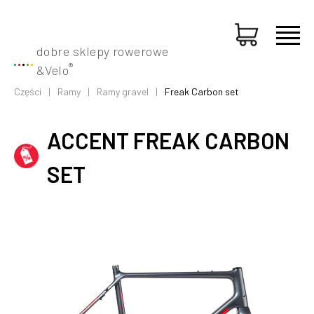
dobre sklepy rowerowe
®
&
Velo
Części
Ramy
Ramy gravel
Freak Carbon set
ACCENT FREAK CARBON
SET