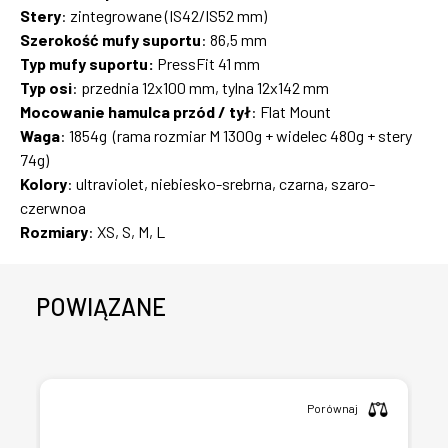
Stery
: zintegrowane (IS42/IS52 mm)
Szerokość mufy suportu
: 86,5 mm
Typ mufy suportu:
PressFit 41 mm
Typ osi
: przednia 12x100 mm, tylna 12x142 mm
Mocowanie hamulca przód / tył
: Flat Mount
Waga
: 1854g (rama rozmiar M 1300g + widelec 480g + stery
74g)
Kolory
: ultraviolet, niebiesko-srebrna, czarna, szaro-
czerwnoa
Rozmiary
: XS, S, M, L
POWIĄZANE
Porównaj