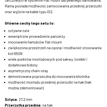
tarczowych w systemie Flat Mount dla pewnego hamowania.
Rama posiada możliwość zamocowania przedniej przerzutki
oraz wyjście na kable typu Di2.
Główne cechy tego setu to:
sztywne osie
wewnętrzne prowadzenie pancerzy
mocowanie hamulców flat mount
zwiększona przestrzeń na oponę i możliwość stosowania
kół 650B
wiele punktów montażowych pod sakwy, torebki i
dodatkowe bidony
asymetryczny chain-stay
demontowana poprzeczka do mocowania błotnika
możliwość montażu przedniej przerzutki na hak (hak
można zdemontować)
Sztyca
: 27,2 mm
Przerzutka przednia
: na hak