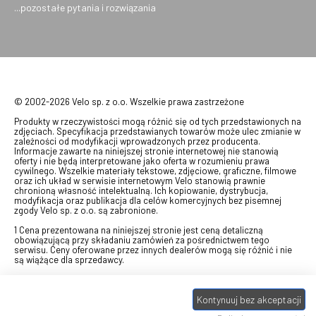
...pozostałe pytania i rozwiązania
© 2002-2026 Velo sp. z o.o. Wszelkie prawa zastrzeżone
Produkty w rzeczywistości mogą różnić się od tych przedstawionych na
zdjęciach. Specyfikacja przedstawianych towarów może ulec zmianie w
zależności od modyfikacji wprowadzonych przez producenta.
Informacje zawarte na niniejszej stronie internetowej nie stanowią
oferty i nie będą interpretowane jako oferta w rozumieniu prawa
cywilnego. Wszelkie materiały tekstowe, zdjęciowe, graficzne, filmowe
oraz ich układ w serwisie internetowym Velo stanowią prawnie
chronioną własność intelektualną. Ich kopiowanie, dystrybucja,
modyfikacja oraz publikacja dla celów komercyjnych bez pisemnej
zgody Velo sp. z o.o. są zabronione.
1 Cena prezentowana na niniejszej stronie jest ceną detaliczną
obowiązującą przy składaniu zamówień za pośrednictwem tego
serwisu. Ceny oferowane przez innych dealerów mogą się różnić i nie
są wiążące dla sprzedawcy.
2 Bon przeznaczony do wymiany za pośrednictwem usługi "Realizuj
swój bon" na towary z oferty VELO, aktualnie dostępnej na stronie
odbierzebon.pl
, w ramach sprzedaży premiowej. Dowiedz się jak
Kontynuuj bez akceptacji
otrzymać Bon towarowy na
stronie promocji
. Prezentowana wartość