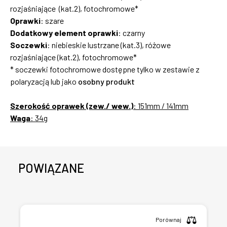
rozjaśniające (kat.2), fotochromowe*
Oprawki
: szare
Dodatkowy element oprawki
: czarny
Soczewki
: niebieskie lustrzane (kat.3), różowe
rozjaśniające (kat.2), fotochromowe*
* soczewki fotochromowe dostępne tylko w zestawie z
polaryzacją lub jako
osobny produkt
Szerokość oprawek (zew./ wew.)
: 151mm / 141mm
​Waga
: 34g
POWIĄZANE
Porównaj