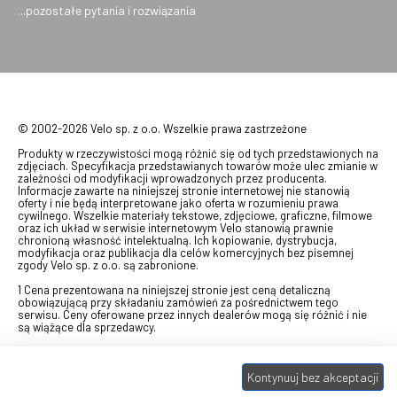
...pozostałe pytania i rozwiązania
© 2002-2026 Velo sp. z o.o. Wszelkie prawa zastrzeżone
Produkty w rzeczywistości mogą różnić się od tych przedstawionych na
zdjęciach. Specyfikacja przedstawianych towarów może ulec zmianie w
zależności od modyfikacji wprowadzonych przez producenta.
Informacje zawarte na niniejszej stronie internetowej nie stanowią
oferty i nie będą interpretowane jako oferta w rozumieniu prawa
cywilnego. Wszelkie materiały tekstowe, zdjęciowe, graficzne, filmowe
oraz ich układ w serwisie internetowym Velo stanowią prawnie
chronioną własność intelektualną. Ich kopiowanie, dystrybucja,
modyfikacja oraz publikacja dla celów komercyjnych bez pisemnej
zgody Velo sp. z o.o. są zabronione.
1 Cena prezentowana na niniejszej stronie jest ceną detaliczną
obowiązującą przy składaniu zamówień za pośrednictwem tego
serwisu. Ceny oferowane przez innych dealerów mogą się różnić i nie
są wiążące dla sprzedawcy.
2 Bon przeznaczony do wymiany za pośrednictwem usługi "Realizuj
swój bon" na towary z oferty VELO, aktualnie dostępnej na stronie
odbierzebon.pl
, w ramach sprzedaży premiowej. Dowiedz się jak
Kontynuuj bez akceptacji
otrzymać Bon towarowy na
stronie promocji
. Prezentowana wartość