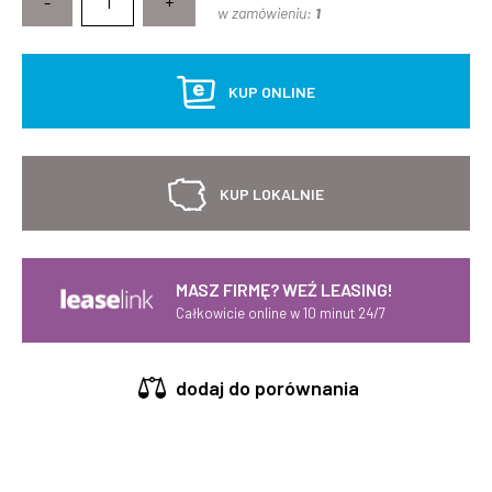
-
+
w zamówieniu:
1
KUP ONLINE
KUP LOKALNIE
MASZ FIRMĘ? WEŹ LEASING!
Całkowicie online w 10 minut 24/7
dodaj do porównania