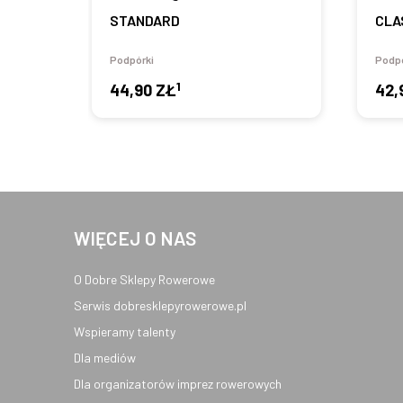
STANDARD
CLA
Podpórki
Podpó
1
44,90 ZŁ
42,
WIĘCEJ O NAS
O Dobre Sklepy Rowerowe
Serwis dobresklepyrowerowe.pl
Wspieramy talenty
Dla mediów
Dla organizatorów imprez rowerowych