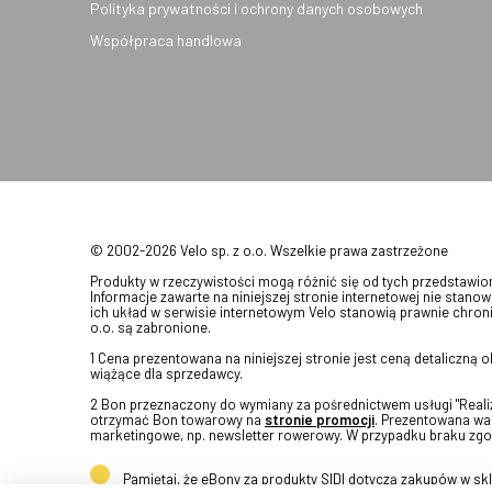
Polityka prywatności i ochrony danych osobowych
Współpraca handlowa
© 2002-2026 Velo sp. z o.o. Wszelkie prawa zastrzeżone
Produkty w rzeczywistości mogą różnić się od tych przedstawi
Informacje zawarte na niniejszej stronie internetowej nie stanow
ich układ w serwisie internetowym Velo stanowią prawnie chroni
o.o. są zabronione.
1 Cena prezentowana na niniejszej stronie jest ceną detaliczną
wiążące dla sprzedawcy.
2 Bon przeznaczony do wymiany za pośrednictwem usługi "Realizu
otrzymać Bon towarowy na
stronie promocji
. Prezentowana war
marketingowe, np. newsletter rowerowy. W przypadku braku zgo
Pamiętaj, że eBony za produkty SIDI dotyczą zakupów w s