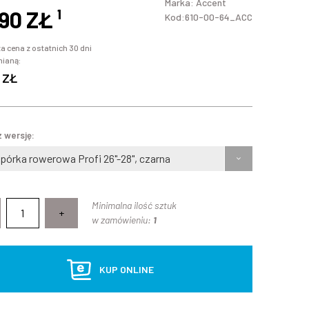
Marka:
Accent
,90 ZŁ
¹
Kod:610-00-64_ACC
a cena z ostatnich 30 dni
mianą:
 ZŁ
 wersję:
pórka rowerowa Profi 26"-28", czarna
Minimalna ilość sztuk
+
w zamówieniu:
1
KUP ONLINE