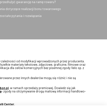
przedłużyć gwarancję na ramę roweru?
nia dotyczące realizacji bonu towarowego
ozostałe pytania i rozwiązania
w zależności od modyfikacji wprowadzonych przez producenta.
Wszelkie materiały tekstowe, zdjęciowe, graficzne, filmowe oraz
blikacja dla celów komercyjnych bez pisemnej zgody Velo sp. z
erowane przez innych dealerów mogą się różnić i nie są
bon.pl
, w ramach sprzedaży premiowej. Dowiedz się jak
a
- zgody na otrzymywanie drogą mailową informacji handlowo-
lli Center.