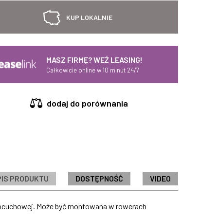
KUP LOKALNIE
MASZ FIRMĘ? WEŹ LEASING!
Całkowicie online w 10 minut 24/7
dodaj do porównania
PIS PRODUKTU
DOSTĘPNOŚĆ
VIDEO
łańcuchowej. Może być montowana w rowerach