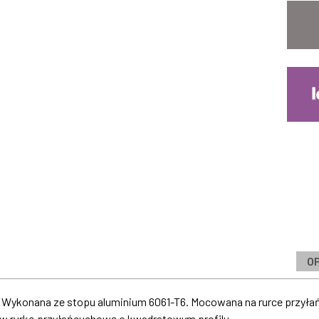
O
. Wykonana ze stopu aluminium 6061-T6. Mocowana na rurce przy
 rurkę przyłańcuchową o kwadratowym profilu.