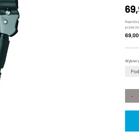
69
Najniższ
przed z
69,00
Wybierz
Pod
-