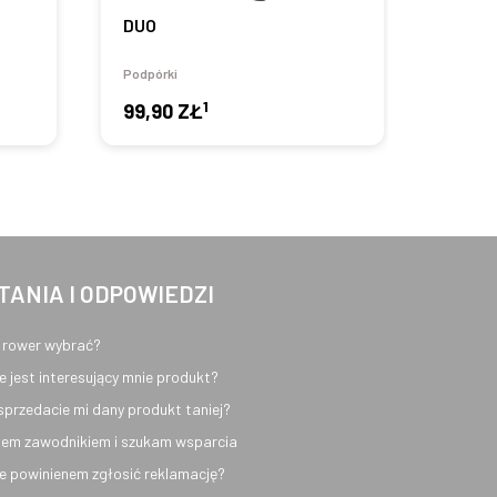
DUO
EVO
Podpórki
Podpór
1
99,90 ZŁ
76,9
TANIA I ODPOWIEDZI
 rower wybrać?
e jest interesujący mnie produkt?
sprzedacie mi dany produkt taniej?
em zawodnikiem i szukam wsparcia
e powinienem zgłosić reklamację?