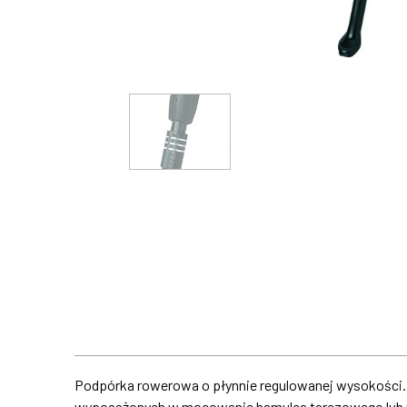
Podpórka rowerowa o płynnie regulowanej wysokości
wyposażonych w mocowanie hamulca tarczowego lub w