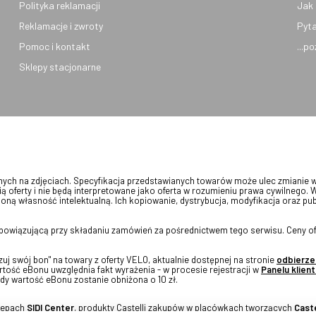
Polityka reklamacji
Jak 
Reklamacje i zwroty
Pyta
Pomoc i kontakt
...p
Sklepy stacjonarne
onych na zdjęciach. Specyfikacja przedstawianych towarów może ulec zmianie 
ią oferty i nie będą interpretowane jako oferta w rozumieniu prawa cywilnego. 
oną własność intelektualną. Ich kopiowanie, dystrybucja, modyfikacja oraz pu
 obowiązującą przy składaniu zamówień za pośrednictwem tego serwisu. Ceny of
j swój bon" na towary z oferty VELO, aktualnie dostępnej na stronie
odbierze
tość eBonu uwzględnia fakt wyrażenia - w procesie rejestracji w
Panelu klient
dy wartość eBonu zostanie obniżona o 10 zł.
klepach
SIDI Center
, produkty Castelli zakupów w placówkach tworzących
Caste