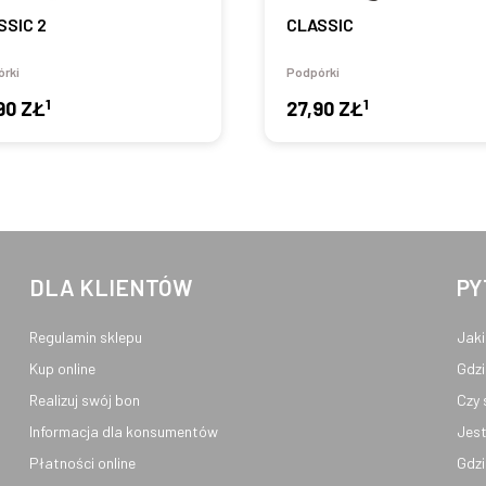
SSIC 2
CLASSIC
rki
Podpórki
1
1
90 ZŁ
27,90 ZŁ
DLA KLIENTÓW
PY
Regulamin sklepu
Jaki
Kup online
Gdzi
Realizuj swój bon
Czy 
Informacja dla konsumentów
Jest
Płatności online
Gdzi