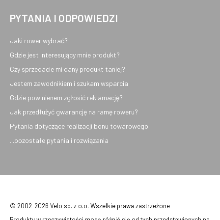
PYTANIA I ODPOWIEDZI
Jaki rower wybrać?
Gdzie jest interesujący mnie produkt?
Czy sprzedacie mi dany produkt taniej?
Jestem zawodnikiem i szukam wsparcia
Gdzie powinienem zgłosić reklamację?
Jak przedłużyć gwarancję na ramę roweru?
Pytania dotyczące realizacji bonu towarowego
...pozostałe pytania i rozwiązania
© 2002-2026 Velo sp. z o.o. Wszelkie prawa zastrzeżone
Produkty w rzeczywistości mogą różnić się od tych przedstawionych na