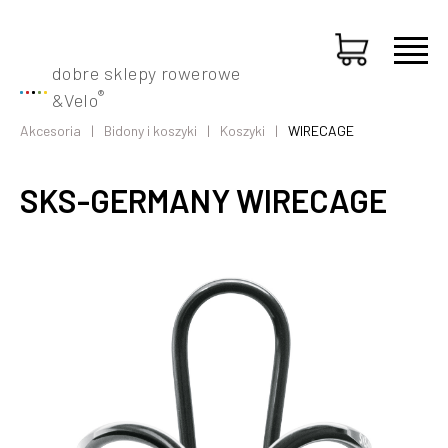
dobre sklepy rowerowe
®
&
Velo
Akcesoria
Bidony i koszyki
Koszyki
WIRECAGE
SKS-GERMANY WIRECAGE