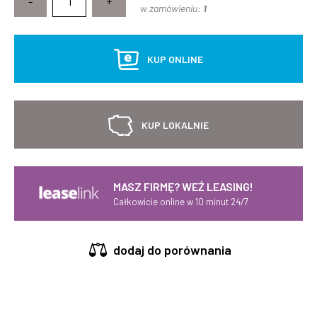
-
+
w zamówieniu:
1
KUP ONLINE
KUP LOKALNIE
MASZ FIRMĘ? WEŹ LEASING!
Całkowicie online w 10 minut 24/7
dodaj do porównania