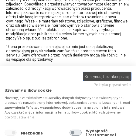
zdjęciach. Specyfikacja przedstawianych towarów może ulec zmianie w
zależności od modyfikacji wprowadzonych przez producenta.
Informacje zawarte na niniejszej stronie internetowej nie stanowią
oferty i nie będą interpretowane jako oferta w rozumieniu prawa
cywilnego. Wszelkie materiały tekstowe, zdjęciowe, graficzne, filmowe
oraz ich układ w serwisie internetowym Velo stanowią prawnie
chronioną własność intelektualną. Ich kopiowanie, dystrybucja,
modyfikacja oraz publikacja dla celów komercyjnych bez pisemnej
zgody Velo sp. z o.o. są zabronione.
1 Cena prezentowana na niniejszej stronie jest ceną detaliczną
obowiązującą przy składaniu zamówień za pośrednictwem tego
serwisu. Ceny oferowane przez innych dealerów mogą się różnić i nie
są wiążące dla sprzedawcy.
2 Bon przeznaczony do wymiany za pośrednictwem usługi "Realizuj
swój bon" na towary z oferty VELO, aktualnie dostępnej na stronie
Kontynuuj bez akceptacji
odbierzebon.pl
, w ramach sprzedaży premiowej. Dowiedz się jak
otrzymać Bon towarowy na
stronie promocji
. Prezentowana wartość
Polityka prywatności
eBonu uwzględnia fakt wyrażenia - w procesie rejestracji w
Panelu
klienta
- zgody na otrzymywanie drogą mailową informacji handlowo-
Używamy plików cookie
marketingowe, np. newsletter rowerowy. W przypadku braku zgody
wartość eBonu zostanie obniżona o 10 zł.
Możemy je zamieścić w celu analizy danych dotyczących odwiedzających,
ulepszenia naszej strony internetowej, pokazania spersonalizowanych treści i
zapewnienia Państwu wspaniałego doświadczenia na stronie internetowej.
Pamiętaj, że eBony za produkty SIDI dotyczą zakupów w sklepach
Aby uzyskać więcej informacji na temat plików cookie, których używamy,
SIDI Center
, produkty Castelli zakupów w placówkach tworzących
otwórz ustawienia.
Castelli Center.
Wydajność
Niezbędne
(Performance)