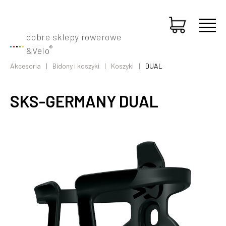
dobre sklepy rowerowe
®
&
Velo
Akcesoria
Bidony i koszyki
Koszyki
DUAL
SKS-GERMANY DUAL