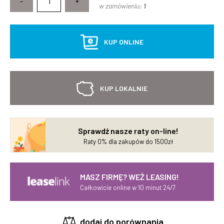
-
+
w zamówieniu:
1
KUP ONLINE
KUP LOKALNIE
Sprawdź nasze raty on-line!
Raty 0% dla zakupów do 1500zł
MASZ FIRMĘ? WEŹ LEASING!
Całkowicie online w 10 minut 24/7
dodaj do porównania