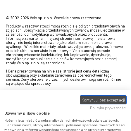
© 2002-2026 Velo sp. z o.o. Wszelkie prawa zastrzeżone
Produkty w rzeczywistości mogą różnić się od tych przedstawionych na
zdjęciach. Specyfikacja przedstawianych towarów może ulec zmianie w
zależności od modyfikacji wprowadzonych przez producenta.
Informacje zawarte na niniejszej stronie internetowej nie stanowią
oferty i nie będą interpretowane jako oferta w rozumieniu prawa
cywilnego. Wszelkie materiały tekstowe, zdjęciowe, graficzne, filmowe
oraz ich układ w serwisie internetowym Velo stanowią prawnie
chronioną własność intelektualną. Ich kopiowanie, dystrybucja,
modyfikacja oraz publikacja dla celów komercyjnych bez pisemnej
zgody Velo sp. z o.o. są zabronione.
1 Cena prezentowana na niniejszej stronie jest ceną detaliczną
obowiązującą przy składaniu zamówień za pośrednictwem tego
serwisu. Ceny oferowane przez innych dealerów mogą się różnić i nie
są wiążące dla sprzedawcy.
2 Bon przeznaczony do wymiany za pośrednictwem usługi "Realizuj
swój bon" na towary z oferty VELO, aktualnie dostępnej na stronie
Kontynuuj bez akceptacji
odbierzebon.pl
, w ramach sprzedaży premiowej. Dowiedz się jak
otrzymać Bon towarowy na
stronie promocji
. Prezentowana wartość
Polityka prywatności
eBonu uwzględnia fakt wyrażenia - w procesie rejestracji w
Panelu
klienta
- zgody na otrzymywanie drogą mailową informacji handlowo-
Używamy plików cookie
marketingowe, np. newsletter rowerowy. W przypadku braku zgody
wartość eBonu zostanie obniżona o 10 zł.
Możemy je zamieścić w celu analizy danych dotyczących odwiedzających,
ulepszenia naszej strony internetowej, pokazania spersonalizowanych treści i
zapewnienia Państwu wspaniałego doświadczenia na stronie internetowej.