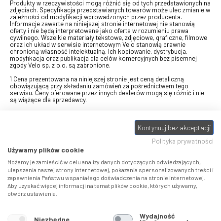
Produkty w rzeczywistości mogą różnić się od tych przedstawionych na
zdjęciach. Specyfikacja przedstawianych towarów może ulec zmianie w
zależności od modyfikacji wprowadzonych przez producenta.
Informacje zawarte na niniejszej stronie internetowej nie stanowią
oferty i nie będą interpretowane jako oferta w rozumieniu prawa
cywilnego. Wszelkie materiały tekstowe, zdjęciowe, graficzne, filmowe
oraz ich układ w serwisie internetowym Velo stanowią prawnie
chronioną własność intelektualną. Ich kopiowanie, dystrybucja,
modyfikacja oraz publikacja dla celów komercyjnych bez pisemnej
zgody Velo sp. z o.o. są zabronione.
1 Cena prezentowana na niniejszej stronie jest ceną detaliczną
obowiązującą przy składaniu zamówień za pośrednictwem tego
serwisu. Ceny oferowane przez innych dealerów mogą się różnić i nie
są wiążące dla sprzedawcy.
2 Bon przeznaczony do wymiany za pośrednictwem usługi "Realizuj
swój bon" na towary z oferty VELO, aktualnie dostępnej na stronie
Kontynuuj bez akceptacji
odbierzebon.pl
, w ramach sprzedaży premiowej. Dowiedz się jak
otrzymać Bon towarowy na
stronie promocji
. Prezentowana wartość
Polityka prywatności
eBonu uwzględnia fakt wyrażenia - w procesie rejestracji w
Panelu
klienta
- zgody na otrzymywanie drogą mailową informacji handlowo-
Używamy plików cookie
marketingowe, np. newsletter rowerowy. W przypadku braku zgody
wartość eBonu zostanie obniżona o 10 zł.
Możemy je zamieścić w celu analizy danych dotyczących odwiedzających,
ulepszenia naszej strony internetowej, pokazania spersonalizowanych treści i
zapewnienia Państwu wspaniałego doświadczenia na stronie internetowej.
Pamiętaj, że eBony za produkty SIDI dotyczą zakupów w sklepach
Aby uzyskać więcej informacji na temat plików cookie, których używamy,
SIDI Center
, produkty Castelli zakupów w placówkach tworzących
otwórz ustawienia.
Castelli Center.
Wydajność
Niezbędne