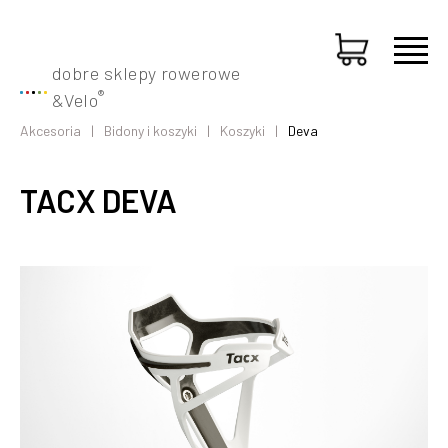
dobre sklepy rowerowe
®
&
Velo
Akcesoria
Bidony i koszyki
Koszyki
Deva
TACX DEVA