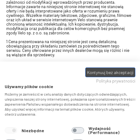
zależności od modyfikacji wprowadzonych przez producenta.
Informacje zawarte na niniejszej stronie internetowej nie stanowią
oferty i nie będą interpretowane jako oferta w rozumieniu prawa
cywilnego. Wszelkie materiały tekstowe, zdjęciowe, graficzne, filmowe
oraz ich układ w serwisie internetowym Velo stanowią prawnie
chronioną własność intelektualną. Ich kopiowanie, dystrybucja,
modyfikacja oraz publikacja dla celów komercyjnych bez pisemnej
zgody Velo sp. z o.o. są zabronione.
1 Cena prezentowana na niniejszej stronie jest ceną detaliczną
obowiązującą przy składaniu zamówień za pośrednictwem tego
serwisu. Ceny oferowane przez innych dealerów mogą się różnić i nie
są wiążące dla sprzedawcy.
2 Bon przeznaczony do wymiany za pośrednictwem usługi "Realizuj
swój bon" na towary z oferty VELO, aktualnie dostępnej na stronie
Kontynuuj bez akceptacji
odbierzebon.pl
, w ramach sprzedaży premiowej. Dowiedz się jak
otrzymać Bon towarowy na
stronie promocji
. Prezentowana wartość
Polityka prywatności
eBonu uwzględnia fakt wyrażenia - w procesie rejestracji w
Panelu
klienta
- zgody na otrzymywanie drogą mailową informacji handlowo-
Używamy plików cookie
marketingowe, np. newsletter rowerowy. W przypadku braku zgody
wartość eBonu zostanie obniżona o 10 zł.
Możemy je zamieścić w celu analizy danych dotyczących odwiedzających,
ulepszenia naszej strony internetowej, pokazania spersonalizowanych treści i
zapewnienia Państwu wspaniałego doświadczenia na stronie internetowej.
Pamiętaj, że eBony za produkty SIDI dotyczą zakupów w sklepach
Aby uzyskać więcej informacji na temat plików cookie, których używamy,
SIDI Center
, produkty Castelli zakupów w placówkach tworzących
otwórz ustawienia.
Castelli Center.
Wydajność
Niezbędne
(Performance)