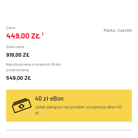
Cena:
Marka:
Castelli
449,00 ZŁ
¹
Stara cena:
919,00 ZŁ
Najniższa cena z ostatnich 30 dni
przed zmianą:
549,00 ZŁ
40
zł eBon
Jeżeli zakupisz ten produkt otrzymasz eBon 40
zł!