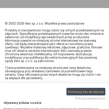
© 2002-2026 Velo sp. z o.o. Wszelkie prawa zastrzeżone
Produkty w rzeczywistości mogą różnić się od tych przedstawionych na
zdjęciach. Specyfikacja przedstawianych towarów może ulec zmianie w
zależności od modyfikacji wprowadzonych przez producenta.
Informacje zawarte na niniejszej stronie internetowej nie stanowią
oferty i nie będą interpretowane jako oferta w rozumieniu prawa
cywilnego. Wszelkie materiały tekstowe, zdjęciowe, graficzne, filmowe
oraz ich układ w serwisie internetowym Velo stanowią prawnie
chronioną własność intelektualną. Ich kopiowanie, dystrybucja,
modyfikacja oraz publikacja dla celów komercyjnych bez pisemnej
zgody Velo sp. z o.o. są zabronione.
1 Cena prezentowana na niniejszej stronie jest ceną detaliczną
obowiązującą przy składaniu zamówień za pośrednictwem tego
serwisu. Ceny oferowane przez innych dealerów mogą się różnić i nie
są wiążące dla sprzedawcy.
2 Bon przeznaczony do wymiany za pośrednictwem usługi "Realizuj
swój bon" na towary z oferty VELO, aktualnie dostępnej na stronie
Kontynuuj bez akceptacji
odbierzebon.pl
, w ramach sprzedaży premiowej. Dowiedz się jak
otrzymać Bon towarowy na
stronie promocji
. Prezentowana wartość
Polityka prywatności
eBonu uwzględnia fakt wyrażenia - w procesie rejestracji w
Panelu
klienta
- zgody na otrzymywanie drogą mailową informacji handlowo-
Używamy plików cookie
marketingowe, np. newsletter rowerowy. W przypadku braku zgody
wartość eBonu zostanie obniżona o 10 zł.
Możemy je zamieścić w celu analizy danych dotyczących odwiedzających,