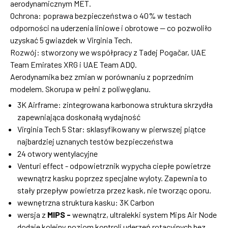
aerodynamicznym MET.
Ochrona: poprawa bezpieczeństwa o 40% w testach
odporności na uderzenia liniowe i obrotowe — co pozwoliło
uzyskać 5 gwiazdek w Virginia Tech.
Rozwój: stworzony we współpracy z Tadej Pogačar, UAE
Team Emirates XRG i UAE Team ADQ.
Aerodynamika bez zmian w porównaniu z poprzednim
modelem. Skorupa w pełni z poliwęglanu.
3K Airframe: zintegrowana karbonowa struktura skrzydła
zapewniająca doskonałą wydajność
Virginia Tech 5 Star: sklasyfikowany w pierwszej piątce
najbardziej uznanych testów bezpieczeństwa
24 otwory wentylacyjne
Venturi effect - odpowietrznik wypycha ciepłe powietrze
wewnątrz kasku poprzez specjalne wyloty. Zapewnia to
stały przepływ powietrza przez kask, nie tworząc oporu.
wewnętrzna struktura kasku: 3K Carbon
wersja z
MIPS
-
wewnątrz, ultralekki system Mips Air Node
dodaje kolejny poziom kontroli uderzeń rotacyjnych bez