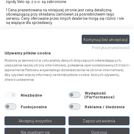
zgody Velo sp. z o.o. są zabronione.
1 Cena prezentowana na niniejszej stronie jest ceną detaliczną
obowiązującą przy składaniu zamówień za pośrednictwem tego
serwisu. Ceny oferowane przez innych dealerów mogą się różnić i nie
są wiążące dla sprzedawcy.
2 Bon przeznaczony do wymiany za pośrednictwem usługi "Realizuj
swój bon" na towary z oferty VELO, aktualnie dostępnej na stronie
odbierzebon.pl
, w ramach sprzedaży premiowej. Dowiedz się jak
Kontynuuj bez akceptacji
otrzymać Bon towarowy na
stronie promocji
. Prezentowana wartość
Polityka prywatności
eBonu uwzględnia fakt wyrażenia - w procesie rejestracji w
Panelu
klienta
- zgody na otrzymywanie drogą mailową informacji handlowo-
Używamy plików cookie
marketingowe, np. newsletter rowerowy. W przypadku braku zgody
wartość eBonu zostanie obniżona o 10 zł.
Możemy je zamieścić w celu analizy danych dotyczących odwiedzających,
ulepszenia naszej strony internetowej, pokazania spersonalizowanych treści i
zapewnienia Państwu wspaniałego doświadczenia na stronie internetowej.
Pamiętaj, że eBony za produkty SIDI dotyczą zakupów w sklepach
Aby uzyskać więcej informacji na temat plików cookie, których używamy,
SIDI Center
, produkty Castelli zakupów w placówkach tworzących
otwórz ustawienia.
Castelli Center.
Wydajność
Niezbędne
(Performance)
Funkcjonalne
Reklama / śledzenie
Akceptuj wszystko
Zapisz ustawienia
Nie zgadzam się
Dostosuj