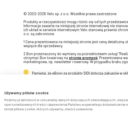
© 2002-2026 Velo sp. z o.o. Wszelkie prawa zastrzeżone
Produkty w rzeczywistości mogą różnić się od tych przedstawi
Informacje zawarte na niniejszej stronie internetowej nie stanow
ich układ w serwisie internetowym Velo stanowią prawnie chroni
o.o. są zabronione.
1 Cena prezentowana na niniejszej stronie jest ceną detaliczną
wiążące dla sprzedawcy.
2 Bon przeznaczony do wymiany za pośrednictwem usługi "Realizu
otrzymać Bon towarowy na
stronie promocji
. Prezentowana war
marketingowe, np. newsletter rowerowy. W przypadku braku zgo
Pamiętaj, że eBony za produkty SIDI dotyczą zakupów w s
Używamy plików cookie
Możemy je zamieścić w celu analizy danych dotyczących odwiedzających, ulepsze
spersonalizowanych treści i zapewnienia Państwu wspaniałego doświadczenia na 
temat plików cookie, których używamy, otwórz ustawienia.