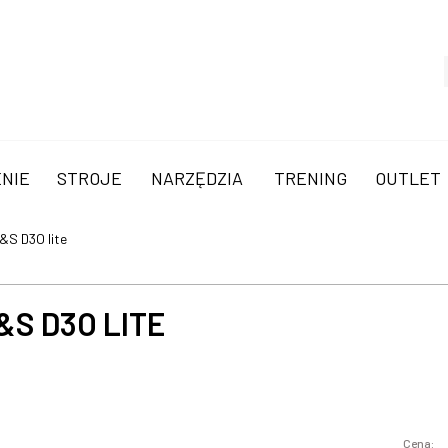
NIE
STROJE
NARZĘDZIA
TRENING
OUTLET
&S D3O lite
S D3O LITE
Cena: