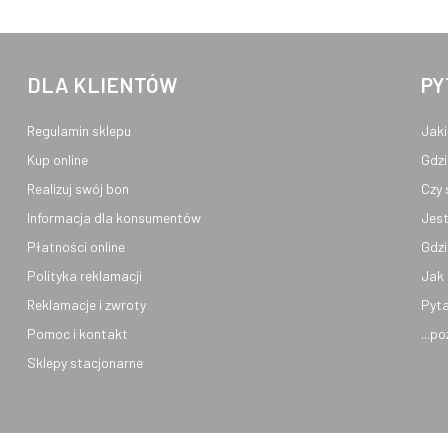
DLA KLIENTÓW
PY
Regulamin sklepu
Jaki
Kup online
Gdzi
Realizuj swój bon
Czy 
Informacja dla konsumentów
Jest
Płatności online
Gdzi
Polityka reklamacji
Jak 
Reklamacje i zwroty
Pyta
Pomoc i kontakt
...p
Sklepy stacjonarne