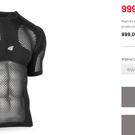
99
Najniższ
przed z
999,0
Wybierz
Wybi