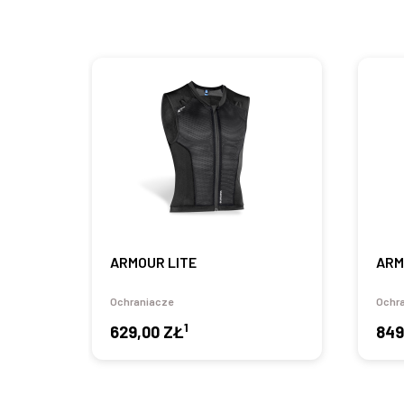
ARMOUR LITE
ARM
Ochraniacze
Ochr
1
629,00 ZŁ
849