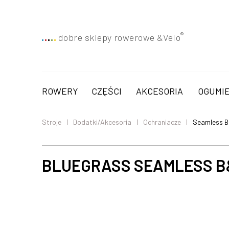
®
dobre sklepy rowerowe &
Velo
ROWERY
CZĘŚCI
AKCESORIA
OGUMIE
Stroje
Dodatki/Akcesoria
Ochraniacze
Seamless B
BLUEGRASS SEAMLESS B&