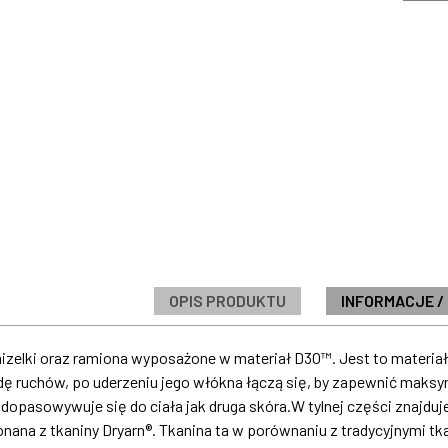
OPIS PRODUKTU
INFORMACJE /
izelki oraz ramiona wyposażone w materiał D3O™. Jest to materiał,
ę ruchów, po uderzeniu jego włókna łączą się, by zapewnić maksym
pasowywuje się do ciała jak druga skóra.W tylnej części znajduje 
na z tkaniny Dryarn®. Tkanina ta w porównaniu z tradycyjnymi tkan