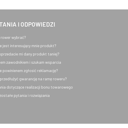
TANIA I ODPOWIEDZI
 rower wybrać?
e jest interesujący mnie produkt?
sprzedacie mi dany produkt taniej?
em zawodnikiem i szukam wsparcia
e powinienem zgłosić reklamację?
przedłużyć gwarancję na ramę roweru?
nia dotyczące realizacji bonu towarowego
ozostałe pytania i rozwiązania