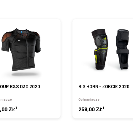
OUR B&S D3O 2020
BIG HORN - ŁOKCIE 2020
aniacze
Ochraniacze
1
1
,00 ZŁ
259,00 ZŁ