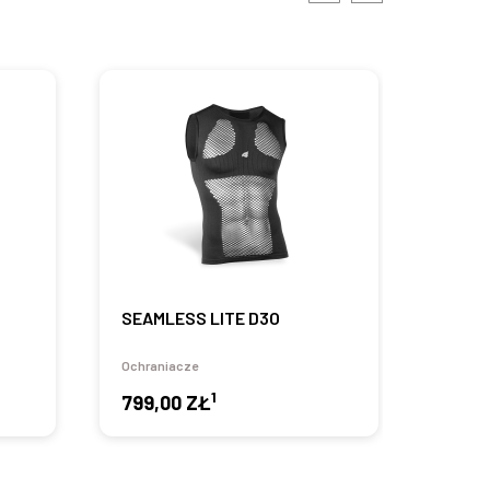
SEAMLESS LITE D3O
ARTO
Ochraniacze
Ochran
1
799,00 ZŁ
379,