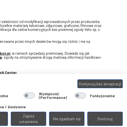
w zależności od modyfikacji wprowadzonych przez producenta.
Wszelkie materiały tekstowe, zdjęciowe, graficzne, filmowe oraz
blikacja dla celów komercyjnych bez pisemnej zgody Velo sp. z
erowane przez innych dealerów mogą się różnić i nie są
bon.pl
, w ramach sprzedaży premiowej. Dowiedz się jak
a
- zgody na otrzymywanie drogą mailową informacji handlowo-
lli Center.
Kontynuuj bez akceptacji
Wydajność
ędne
Funkcjonalne
(Performance)
a / śledzenie
Zapisz
Nie zgadzam się
Dostosuj
ustawienia