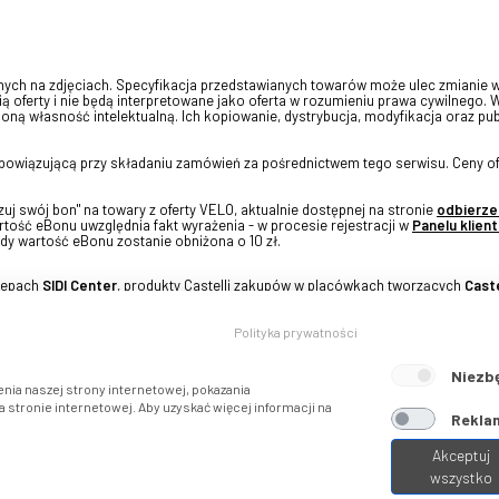
onych na zdjęciach. Specyfikacja przedstawianych towarów może ulec zmianie 
ią oferty i nie będą interpretowane jako oferta w rozumieniu prawa cywilnego. 
oną własność intelektualną. Ich kopiowanie, dystrybucja, modyfikacja oraz pu
 obowiązującą przy składaniu zamówień za pośrednictwem tego serwisu. Ceny of
j swój bon" na towary z oferty VELO, aktualnie dostępnej na stronie
odbierze
tość eBonu uwzględnia fakt wyrażenia - w procesie rejestracji w
Panelu klient
dy wartość eBonu zostanie obniżona o 10 zł.
klepach
SIDI Center
, produkty Castelli zakupów w placówkach tworzących
Caste
Polityka prywatności
Niezb
nia naszej strony internetowej, pokazania
stronie internetowej. Aby uzyskać więcej informacji na
Reklam
Akceptuj
wszystko