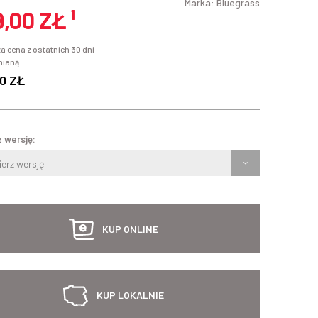
Marka:
Bluegrass
9,00 ZŁ
¹
a cena z ostatnich 30 dni
mianą:
0 ZŁ
 wersję:
erz wersję
KUP ONLINE
KUP LOKALNIE